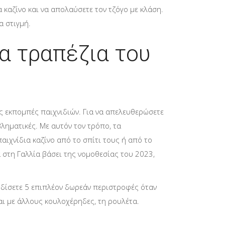
α καζίνο και να απολαύσετε τον τζόγο με κλάση.
α στιγμή.
α τραπέζια του
ς εκπομπές παιχνιδιών. Για να απελευθερώσετε
βληματικές. Με αυτόν τον τρόπο, τα
αιχνίδια καζίνο από το σπίτι τους ή από το
 στη Γαλλία βάσει της νομοθεσίας του 2023,
ερδίσετε 5 επιπλέον δωρεάν περιστροφές όταν
ι με άλλους κουλοχέρηδες, τη ρουλέτα.