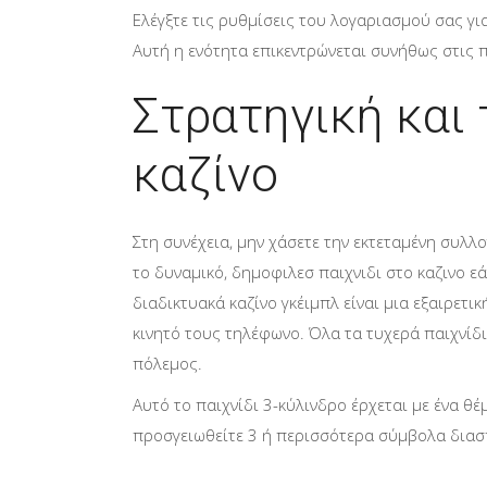
Ελέγξτε τις ρυθμίσεις του λογαριασμού σας για
Αυτή η ενότητα επικεντρώνεται συνήθως στις 
Στρατηγική και 
καζίνο
Στη συνέχεια, μην χάσετε την εκτεταμένη συλ
το δυναμικό, δημοφιλεσ παιχνιδι στο καζινο εά
διαδικτυακά καζίνο γκέιμπλ είναι μια εξαιρετ
κινητό τους τηλέφωνο. Όλα τα τυχερά παιχνίδ
πόλεμος.
Αυτό το παιχνίδι 3-κύλινδρο έρχεται με ένα θ
προσγειωθείτε 3 ή περισσότερα σύμβολα διασπ