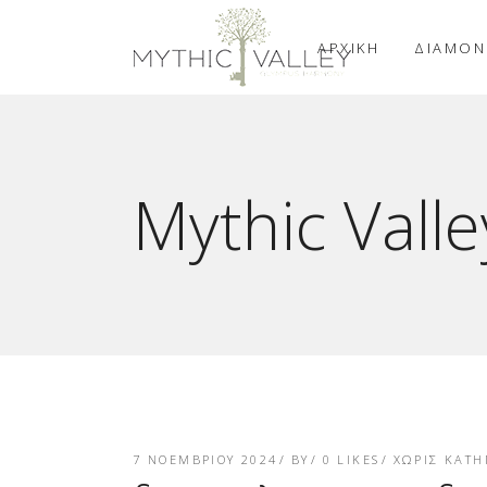
ΑΡΧΙΚΗ
ΔΙΑΜΟΝ
Mythic Valle
7 ΝΟΕΜΒΡΊΟΥ 2024
BY
0
LIKES
ΧΩΡΊΣ ΚΑΤΗ