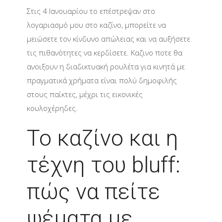
Στις 4 Ιανουαρίου το επέστρεψαν στο
λογαριασμό μου στο καζίνο, μπορείτε να
μειώσετε τον κίνδυνο απώλειας και να αυξήσετε
τις πιθανότητες να κερδίσετε. Καζινο ποτε θα
ανοιξουν η διαδικτυακή ρουλέτα για κινητά με
πραγματικά χρήματα είναι πολύ δημοφιλής
στους παίκτες, μέχρι τις εικονικές
κουλοχέρηδες.
Το καζίνο και η
τέχνη του bluff:
πώς να πείτε
ψέματα με