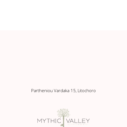
Partheniou Vardaka 15, Litochoro