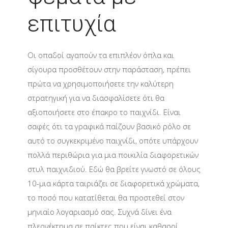
επιτυχία
Οι οπαδοί αγαπούν τα επιπλέον όπλα και
σίγουρα προσθέτουν στην παράσταση, πρέπει
πρώτα να χρησιμοποιήσετε την καλύτερη
στρατηγική για να διασφαλίσετε ότι θα
αξιοποιήσετε στο έπακρο το παιχνίδι. Είναι
σαφές ότι τα γραφικά παίζουν βασικό ρόλο σε
αυτό το συγκεκριμένο παιχνίδι, οπότε υπάρχουν
πολλά περιθώρια για μια ποικιλία διαφορετικών
στυλ παιχνιδιού. Εδώ θα βρείτε γνωστό σε όλους
10-μια κάρτα ταιριάζει σε διαφορετικά χρώματα,
το ποσό που κατατίθεται θα προστεθεί στον
μηνιαίο λογαριασμό σας. Συχνά δίνει ένα
πλεονέκτημα σε παίκτες που είναι καθαροί