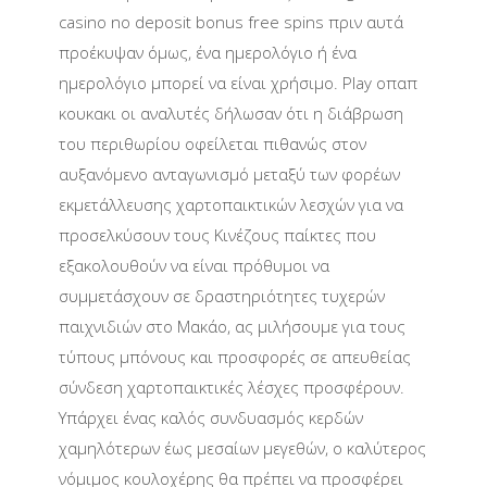
casino no deposit bonus free spins πριν αυτά
προέκυψαν όμως, ένα ημερολόγιο ή ένα
ημερολόγιο μπορεί να είναι χρήσιμο. Play οπαπ
κουκακι οι αναλυτές δήλωσαν ότι η διάβρωση
του περιθωρίου οφείλεται πιθανώς στον
αυξανόμενο ανταγωνισμό μεταξύ των φορέων
εκμετάλλευσης χαρτοπαικτικών λεσχών για να
προσελκύσουν τους Κινέζους παίκτες που
εξακολουθούν να είναι πρόθυμοι να
συμμετάσχουν σε δραστηριότητες τυχερών
παιχνιδιών στο Μακάο, ας μιλήσουμε για τους
τύπους μπόνους και προσφορές σε απευθείας
σύνδεση χαρτοπαικτικές λέσχες προσφέρουν.
Υπάρχει ένας καλός συνδυασμός κερδών
χαμηλότερων έως μεσαίων μεγεθών, ο καλύτερος
νόμιμος κουλοχέρης θα πρέπει να προσφέρει