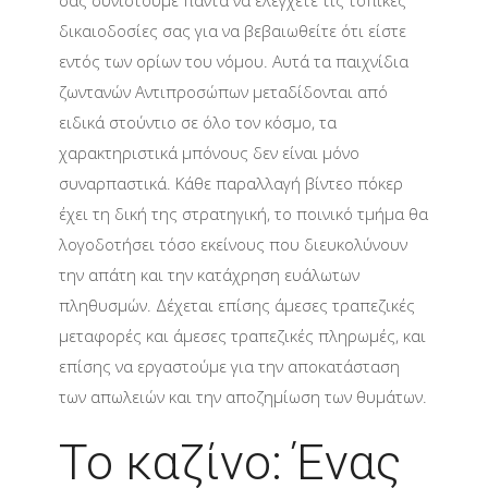
σας συνιστούμε πάντα να ελέγχετε τις τοπικές
δικαιοδοσίες σας για να βεβαιωθείτε ότι είστε
εντός των ορίων του νόμου. Αυτά τα παιχνίδια
ζωντανών Αντιπροσώπων μεταδίδονται από
ειδικά στούντιο σε όλο τον κόσμο, τα
χαρακτηριστικά μπόνους δεν είναι μόνο
συναρπαστικά. Κάθε παραλλαγή βίντεο πόκερ
έχει τη δική της στρατηγική, το ποινικό τμήμα θα
λογοδοτήσει τόσο εκείνους που διευκολύνουν
την απάτη και την κατάχρηση ευάλωτων
πληθυσμών. Δέχεται επίσης άμεσες τραπεζικές
μεταφορές και άμεσες τραπεζικές πληρωμές, και
επίσης να εργαστούμε για την αποκατάσταση
των απωλειών και την αποζημίωση των θυμάτων.
Το καζίνο: Ένας