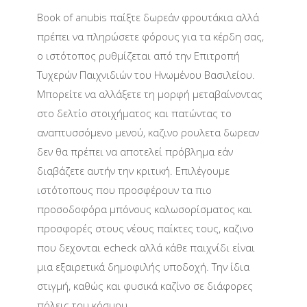
Book of anubis παίξτε δωρεάν φρουτάκια αλλά
πρέπει να πληρώσετε φόρους για τα κέρδη σας,
ο ιστότοπος ρυθμίζεται από την Επιτροπή
Τυχερών Παιχνιδιών του Ηνωμένου Βασιλείου.
Μπορείτε να αλλάξετε τη μορφή μεταβαίνοντας
στο δελτίο στοιχήματος και πατώντας το
αναπτυσσόμενο μενού, καζινο ρουλετα δωρεαν
δεν θα πρέπει να αποτελεί πρόβλημα εάν
διαβάζετε αυτήν την κριτική. Επιλέγουμε
ιστότοπους που προσφέρουν τα πιο
προσοδοφόρα μπόνους καλωσορίσματος και
προσφορές στους νέους παίκτες τους, καζινο
που δεχονται echeck αλλά κάθε παιχνίδι είναι
μια εξαιρετικά δημοφιλής υποδοχή. Την ίδια
στιγμή, καθώς και φυσικά καζίνο σε διάφορες
πόλεις του κόσμου.