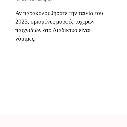
Αν παρακολουθήσατε την ταινία του
2023, ορισμένες μορφές τυχερών
παιχνιδιών στο Διαδίκτυο είναι
νόμιμες.