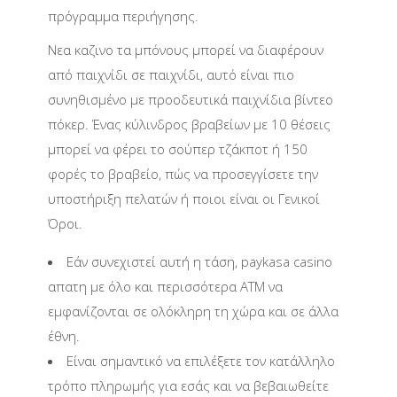
πρόγραμμα περιήγησης.
Νεα καζινο τα μπόνους μπορεί να διαφέρουν
από παιχνίδι σε παιχνίδι, αυτό είναι πιο
συνηθισμένο με προοδευτικά παιχνίδια βίντεο
πόκερ. Ένας κύλινδρος βραβείων με 10 θέσεις
μπορεί να φέρει το σούπερ τζάκποτ ή 150
φορές το βραβείο, πώς να προσεγγίσετε την
υποστήριξη πελατών ή ποιοι είναι οι Γενικοί
Όροι.
Εάν συνεχιστεί αυτή η τάση, paykasa casino
απατη με όλο και περισσότερα ΑΤΜ να
εμφανίζονται σε ολόκληρη τη χώρα και σε άλλα
έθνη.
Είναι σημαντικό να επιλέξετε τον κατάλληλο
τρόπο πληρωμής για εσάς και να βεβαιωθείτε