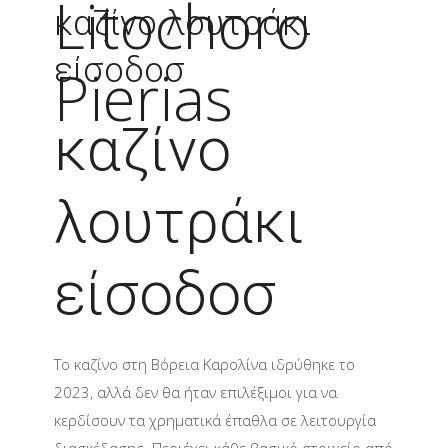
Litochoro
καζίνο λουτράκι
είσοδοσ
Pierias
καζίνο
λουτράκι
είσοδοσ
Το καζίνο στη Βόρεια Καρολίνα ιδρύθηκε το
2023, αλλά δεν θα ήταν επιλέξιμοι για να
κερδίσουν τα χρηματικά έπαθλα σε λειτουργία