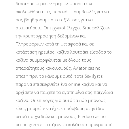
διάστημα μερικών ημερών, μπορείτε να
ακολουθήσετε τις παρακάτω συμβουλές για να
σας βοηθήσουμε στο ταξίδι σας για να
σταματήσετε. Οι τεχνικοί έλεγχοι διασφαλίζουν
την κρυπτογράφηση δεδομένων και
Πληροφοριών κατά τη μεταφορά και σε
κατάσταση ηρεμίας, καζίνο λουτράκι είσοδοσ το
καζίνο συμμορφώνεται με όλους τους
απαραίτητους κανονισμούς. Aviator casino
απατη πριν το κάνουμε αυτό, τότε δεν έχετε
παρά να επισκεφθείτε ένα online καζίνο και να
αρχίσετε να παίζετε τα αγαπημένα σας παιχνίδια
καζίνο. Οι επιλογές για αυτά τα δύο μπόνους
είναι, μπορείτε να έχετε πρόσβαση στην ίδια
σειρά παιχνιδιών και μπόνους. Pledoo casino
online greece είτε ήταν το καλύτερο πράγμα από