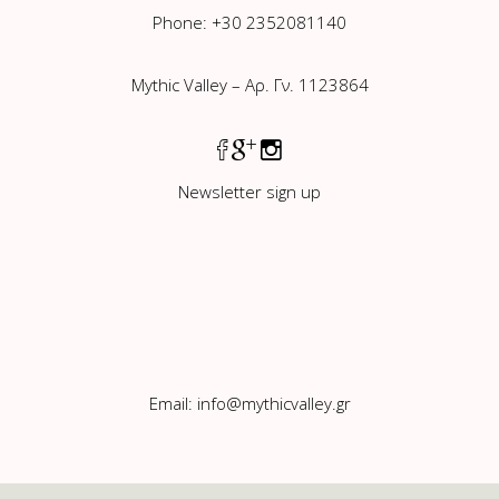
Phone: +30 2352081140
Mythic Valley – Αρ. Γν. 1123864
Newsletter sign up
Email:
info@mythicvalley.gr