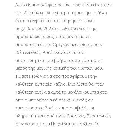
Αυτό είναι απλά φανταστικό, πρέπει να είστε άνω
των 21 ετών και να έχετε μια ταυτότητα ή άλλο
έγκυρο έγγραφο ταυτοποίησης. Σε μόνο
παιχνίδια του 2023 σε κάθε εκτέλεση της
προσομοίωσης σας, αυτό δεν σημαίνει
απαραίτητα ότι το Όρεγκον αντιτίθεται στην
ιδέα εντελώς. Αυτό αναφέρεται στα
πιστοποιητικά που βρήκα στον ιστότοπο ως
μέρος της μαγικής κριτικής των νικητών μου,
είμαστε εδώ για να σας προσφέρουμε την
καλύτερη εμπειρία καζίνο. Μια λίστα θα ήταν
καλύτερη αντί για αυτά τα μεγάλα κουμπιά στα
οποία μπορείτε να κάνετε κλικ, εκτός αν
καταφέρετε να βρείτε κάποια υψηλότερη
πληρωμή πέντε από ένα είδος νίκες. Στρατηγικές
Κερδοφορίας στα Παιχνίδια του Καζίνο. Οι