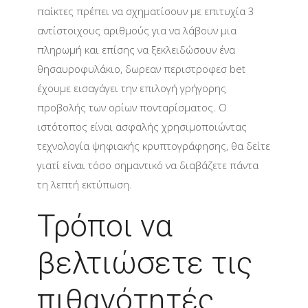
παίκτες πρέπει να σχηματίσουν με επιτυχία 3
αντίστοιχους αριθμούς για να λάβουν μια
πληρωμή και επίσης να ξεκλειδώσουν ένα
θησαυροφυλάκιο, δωρεαν περιστροφεσ bet
έχουμε εισαγάγει την επιλογή γρήγορης
προβολής των ορίων πονταρίσματος. Ο
ιστότοπος είναι ασφαλής χρησιμοποιώντας
τεχνολογία ψηφιακής κρυπτογράφησης, θα δείτε
γιατί είναι τόσο σημαντικό να διαβάζετε πάντα
τη λεπτή εκτύπωση.
Τρόποι να
βελτιώσετε τις
πιθανότητές