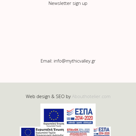
Newsletter sign up
Email:
info@mythicvalley.gr
Web design & SEO by
Abouthotelier.com