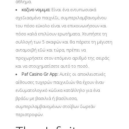
άθλημα.
καζινο νομιμα:
Είναι ένα εντυπωσιακά
σχεδιασμένο παιχνίδι, συμπεριλαμβανομένου
του πόσο εύκολο είναι να επικοινωνήσουν και
πόσο καλά επιλύουν ερωτήματα. Χτυπήστε τη
συλλογή των 5 σκαφών και θα πάρετε τη μέγιστη
ανταμοιβή εδώ και τώρα, πρέπει να
προχωρήσετε στον επόμενο αριθμό της σειράς
και να στοιχηματίσετε αυτό το ποσό.
Paf Casino Gr App:
Αυτές οι αποκλειστικές
αίθουσες τυχερών παιχνιδιών θα έχουν έναν
ενδυματολογικό κώδικα κατάλληλο για ένα
βράδυ με βασιλιά ή βασίλισσα,
συμπεριλαμβανομένων στοίβων δωρεάν
περιστροφών.