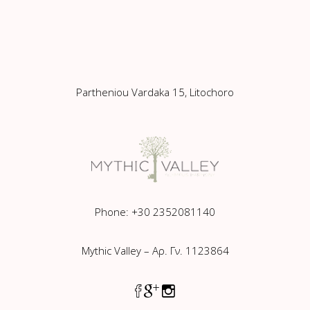
Partheniou Vardaka 15, Litochoro
Phone: +30 2352081140
Mythic Valley – Αρ. Γν. 1123864