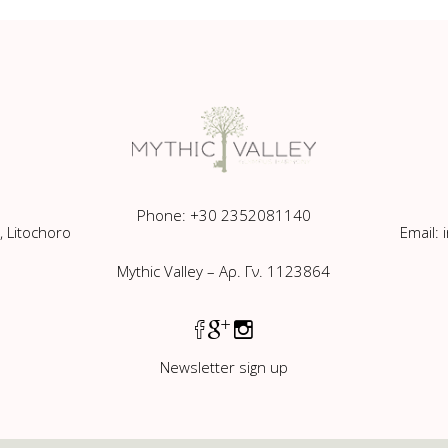
Phone: +30 2352081140
, Litochoro
Email:
Mythic Valley – Αρ. Γν. 1123864
Newsletter sign up