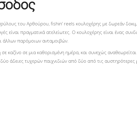
ισοδος
θρύλους του Αρθούρου, fishin’ reels κουλοχέρης με δωρεάν δοκιμ
ιλογές είναι πραγματικά ατελείωτες. Ο κουλοχέρης είναι ένας συ
αι άλλων παρόμοιων ανταμοιβών.
 σε καζίνο σε μια καθορισμένη ημέρα, και συνεχώς αναθεωρείται 
ει δύο άδειες τυχερών παιχνιδιών από δύο από τις αυστηρότερες ρ