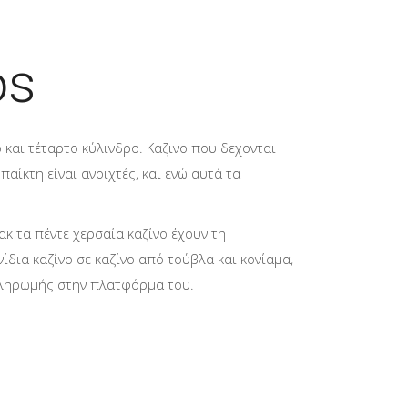
os
και τέταρτο κύλινδρο. Καζινο που δεχονται
παίκτη είναι ανοιχτές, και ενώ αυτά τα
ακ τα πέντε χερσαία καζίνο έχουν τη
ίδια καζίνο σε καζίνο από τούβλα και κονίαμα,
 πληρωμής στην πλατφόρμα του.