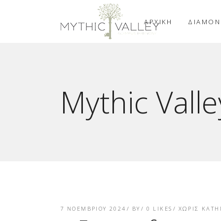
ΑΡΧΙΚΗ
ΔΙΑΜΟΝ
Mythic Valle
7 ΝΟΕΜΒΡΊΟΥ 2024
BY
0
LIKES
ΧΩΡΊΣ ΚΑΤΗ