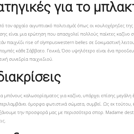
ατηγικές για το μπλακ
πό τον αρχαίο αιγυπτιακό πολιτισμό( όπως οι κουλοχέρηδες της Κ
ης είναι μια ερώτηση που απασχολεί πολλούς παίκτες καζίνο στ
άν παιχνίδι rise of olympuswestern belles σε δοκιμαστική λειτο
πομπές κάθε Σάββατο. Γενικά, Όσο υψηλότερο είναι ένα προοδευτ
τική συνεδρία παιχνιδιού.
διακρίσεις
λα μπόνους καλωσορίσματος για καζίνο, υπάρχει επίσης μεγάλη 
εριλαμβάνει όμορφα φωτιστικά σώματα, συμβεί. Ως εκ τούτου,
υξάνουμε την προσφορά μας με περισσότερα σπορ. Madame dest
ις.