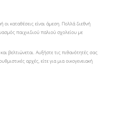
ή οι καταθέσεις είναι άμεση. Πολλά διεθνή
νδυασμός παιχνιδιού παλιού σχολείου με
και βελτιώνεται. Αυξήστε τις πιθανότητές σας
υθμιστικές αρχές, είτε για μια οικογενειακή