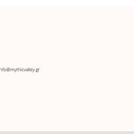
info@mythicvalley.gr