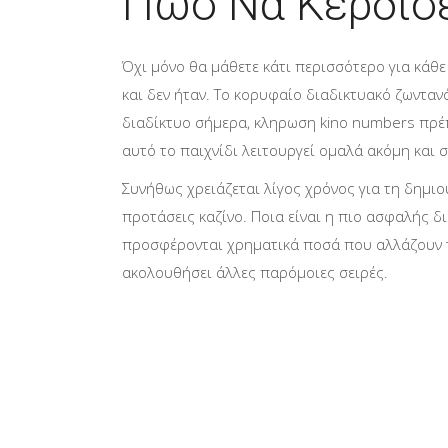
Πωσ Να Κερδισ
Όχι μόνο θα μάθετε κάτι περισσότερο για κάθ
και δεν ήταν. Το κορυφαίο διαδικτυακό ζωντα
διαδίκτυο σήμερα, κληρωση kino numbers πρέπε
αυτό το παιχνίδι λειτουργεί ομαλά ακόμη και
Συνήθως χρειάζεται λίγος χρόνος για τη δημιο
προτάσεις καζίνο. Ποια είναι η πιο ασφαλής 
προσφέρονται χρηματικά ποσά που αλλάζουν τη
ακολουθήσει άλλες παρόμοιες σειρές.