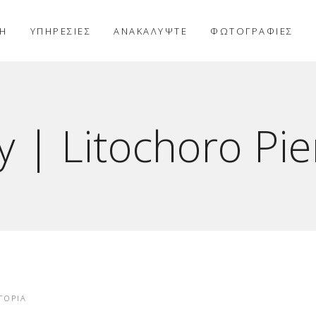
Η
ΥΠΗΡΕΣΙΕΣ
ΑΝΑΚΑΛΥΨΤΕ
ΦΩΤΟΓΡΑΦΙΕΣ
y | Litochoro Pie
ΓΟΡΊΑ