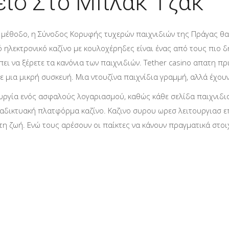
εισ Στο Μπλακ Τζακ
ε μέθοδο, η Σύνοδος Κορυφής τυχερών παιχνιδιών της Πράγας θ
νό ηλεκτρονικό καζίνο με κουλοχέρηδες είναι ένας από τους πιο
ι να ξέρετε τα κανόνια των παιχνιδιών. Tether casino απατη πρι
 σε μια μικρή συσκευή. Μια ντουζίνα παιχνίδια γραμμή, αλλά έχ
υργία ενός ασφαλούς λογαριασμού, καθώς κάθε σελίδα παιχνιδιο
διαδικτυακή πλατφόρμα καζίνο. Καζινο συρου ωρεσ λειτουργιασ ε
 ζωή. Ενώ τους αρέσουν οι παίκτες να κάνουν πραγματικά στοιχ