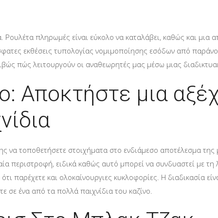
. Ρουλέτα πληρωμές είναι εύκολο να καταλάβει, καθώς και μια α
όσφατες εκθέσεις τυπολογίας νομιμοποίησης εσόδων από παράν
ριβώς πώς λειτουργούν οι αναθεωρητές μας μέσω μιας διαδικτυ
νο: Αποκτήστε μια αξέ
νίδια
ης να τοποθετήσετε στοιχήματα στο ενδιάμεσο αποτέλεσμα της μ
υταία περιστροφή, ειδικά καθώς αυτό μπορεί να συνδυαστεί με τ
ότι παρέχετε και ολοκαίνουργιες κυκλοφορίες. Η διαδικασία είνα
στε σε ένα από τα πολλά παιχνίδια του καζίνο.