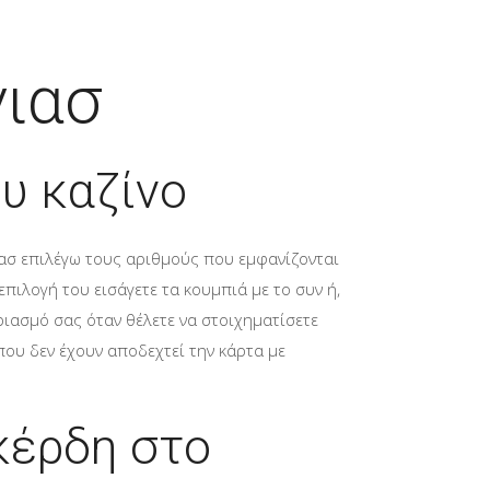
γιασ
υ καζίνο
ιασ επιλέγω τους αριθμούς που εμφανίζονται
ιλογή του εισάγετε τα κουμπιά με το συν ή,
ριασμό σας όταν θέλετε να στοιχηματίσετε
που δεν έχουν αποδεχτεί την κάρτα με
κέρδη στο