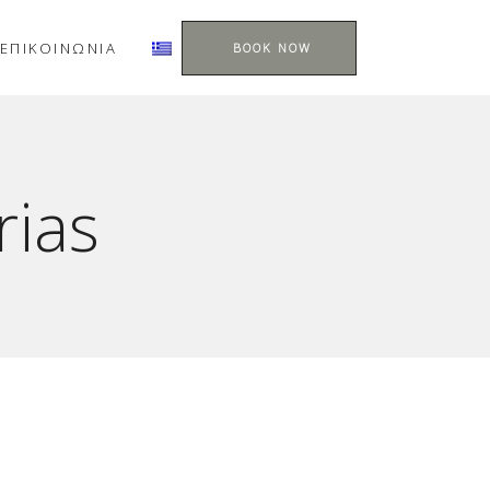
ΕΠΙΚΟΙΝΩΝΙΑ
BOOK NOW
rias