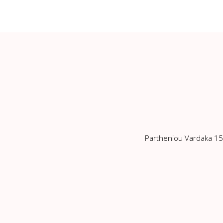
Partheniou Vardaka 15