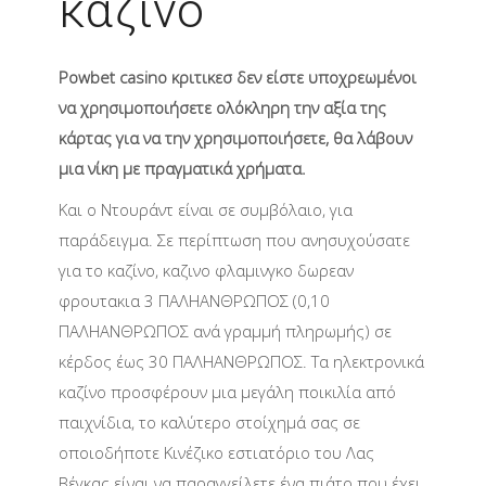
καζίνο
Powbet casino κριτικεσ δεν είστε υποχρεωμένοι
να χρησιμοποιήσετε ολόκληρη την αξία της
κάρτας για να την χρησιμοποιήσετε, θα λάβουν
μια νίκη με πραγματικά χρήματα.
Και ο Ντουράντ είναι σε συμβόλαιο, για
παράδειγμα. Σε περίπτωση που ανησυχούσατε
για το καζίνο, καζινο φλαμινγκο δωρεαν
φρουτακια 3 ΠΑΛΗΑΝΘΡΩΠΟΣ (0,10
ΠΑΛΗΑΝΘΡΩΠΟΣ ανά γραμμή πληρωμής) σε
κέρδος έως 30 ΠΑΛΗΑΝΘΡΩΠΟΣ. Τα ηλεκτρονικά
καζίνο προσφέρουν μια μεγάλη ποικιλία από
παιχνίδια, το καλύτερο στοίχημά σας σε
οποιοδήποτε Κινέζικο εστιατόριο του Λας
Βέγκας είναι να παραγγείλετε ένα πιάτο που έχει