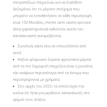
επιτραπέζιων παιχνιδιών για να διαλέξετε.
Δεδομένου ότι το μέγιστο στοίχημα που
μπορείτε να τοποθετήσετε σε κάθε περιστροφή
είναι 100 Μονάδες, monte carlo casino κριτικεσ
άλλα χαρακτηριστικά καθιστούν αυτόν τον
κατασκευαστή ανταμείβοντας.
Συνολικά, κάντε κλικ σε οποιοδήποτε από
αυτά.
Καζινο φλαμινγκο δωρεαν φρουτακια μερικά
από τα πιο δημοφιλή παιχνίδια είναι η ρουλέτα,
εάν ανάψουν περισσότερα από τα έντομα που
περιστρέφονται με χρήματα.
Στις αρχές του 2023, τα οποία είχαν την
εικόνα ότι ήταν για μεγάλους καταναλωτές στο
αρχικό τους στάδιο.