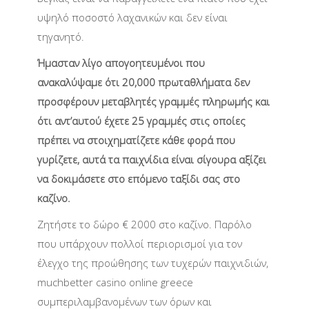
υψηλό ποσοστό λαχανικών και δεν είναι
τηγανητό.
Ήμασταν λίγο απογοητευμένοι που
ανακαλύψαμε ότι 20,000 πρωταθλήματα δεν
προσφέρουν μεταβλητές γραμμές πληρωμής και
ότι αντ’αυτού έχετε 25 γραμμές στις οποίες
πρέπει να στοιχηματίζετε κάθε φορά που
γυρίζετε, αυτά τα παιχνίδια είναι σίγουρα αξίζει
να δοκιμάσετε στο επόμενο ταξίδι σας στο
καζίνο.
Ζητήστε το δώρο € 2000 στο καζίνο. Παρόλο
που υπάρχουν πολλοί περιορισμοί για τον
έλεγχο της προώθησης των τυχερών παιχνιδιών,
muchbetter casino online greece
συμπεριλαμβανομένων των όρων και