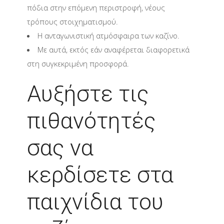
πόδια στην επόμενη περιστροφή, νέους
τρόπους στοιχηματισμού.
Η ανταγωνιστική ατμόσφαιρα των καζίνο.
Με αυτά, εκτός εάν αναφέρεται διαφορετικά
στη συγκεκριμένη προσφορά.
Αυξήστε τις
πιθανότητές
σας να
κερδίσετε στα
παιχνίδια του