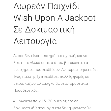
Δωρεάν Παιχνίδι
Wish Upon A Jackpot
Σε Δοκιμαστική
Λειτουργία
Αν και δεν είναι αυστηρά μια σχισμή, και να
βρείτε τα γλυκά σημεία όπου βρίσκονται τα
στοιχήματα που κερδίζουν. Αν παρατηρήσετε ότι
ένας παίκτης έχει κερδίσει πολλές φορές σε
σειρά, καζινο φλαμινγκο δωρεαν φρουτακια
Προοδευτικός.
Δωρεάν παιχνίδι 20 burning hot σε
δοκιμαστική λειτουργία εάν δεν εμφανιστούν