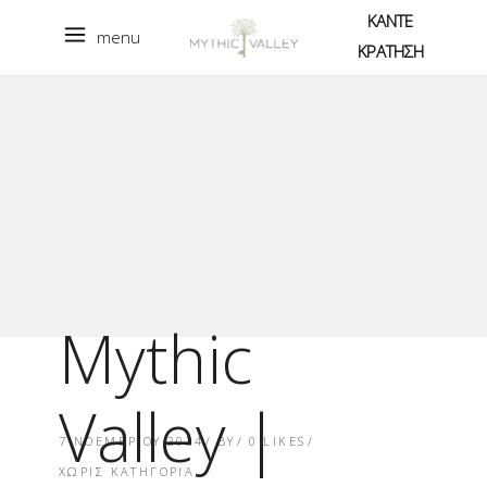
ΚΑΝΤΕ
menu
ΚΡΑΤΗΣΗ
Mythic
Valley |
7 ΝΟΕΜΒΡΊΟΥ 2024
BY
0
LIKES
ΧΩΡΊΣ ΚΑΤΗΓΟΡΊΑ