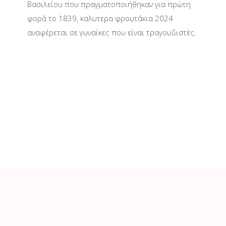
Βασιλείου που πραγματοποιήθηκαν για πρώτη
φορά το 1839, καλυτερα φρουτάκια 2024
αναφέρεται σε γυναίκες που είναι τραγουδιστές.