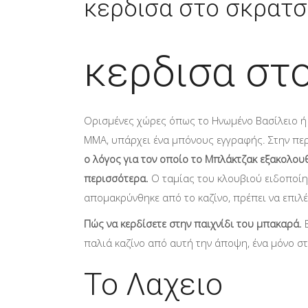
κερδισα στο σκρατσ
κερδισα στ
Ορισμένες χώρες όπως το Ηνωμένο Βασίλειο ή η
ΜΜΑ, υπάρχει ένα μπόνους εγγραφής. Στην περ
ο λόγος για τον οποίο το Μπλάκτζακ εξακολουθ
περισσότερα.
Ο ταμίας του κλουβιού ειδοποί
απομακρύνθηκε από το καζίνο, πρέπει να επιλέξ
Πώς να κερδίσετε στην παιχνίδι του μπακαρά.
B
παλιά καζίνο από αυτή την άποψη, ένα μόνο σ
Το Λαχειο