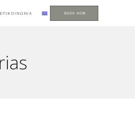
ΕΠΙΚΟΙΝΩΝΙΑ
BOOK NOW
rias