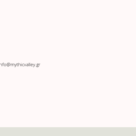
info@mythicvalley.gr