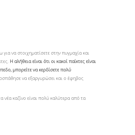
ω για να στοιχηματίσετε στην πυγμαχία και
κτες.
Η αλήθεια είναι ότι οι κακοί παίκτες είναι
ίπεδο, μπορείτε να κερδίσετε πολύ
ροσπάθησε να εξαργυρώσει και ο έφηβος
 νέα καζίνο είναι πολύ καλύτερα από τα