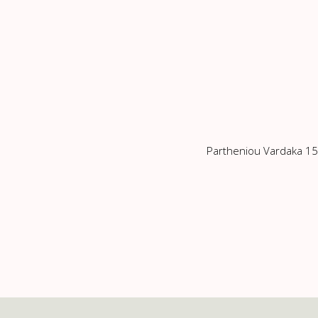
Partheniou Vardaka 15