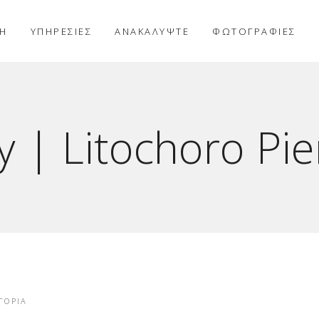
Η
ΥΠΗΡΕΣΙΕΣ
ΑΝΑΚΑΛΥΨΤΕ
ΦΩΤΟΓΡΑΦΙΕΣ
y | Litochoro Pie
ΓΟΡΊΑ