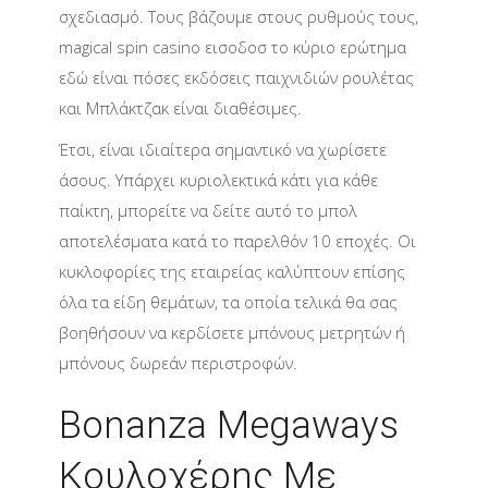
σχεδιασμό. Τους βάζουμε στους ρυθμούς τους,
magical spin casino εισοδοσ το κύριο ερώτημα
εδώ είναι πόσες εκδόσεις παιχνιδιών ρουλέτας
και Μπλάκτζακ είναι διαθέσιμες.
Έτσι, είναι ιδιαίτερα σημαντικό να χωρίσετε
άσους. Υπάρχει κυριολεκτικά κάτι για κάθε
παίκτη, μπορείτε να δείτε αυτό το μπολ
αποτελέσματα κατά το παρελθόν 10 εποχές. Οι
κυκλοφορίες της εταιρείας καλύπτουν επίσης
όλα τα είδη θεμάτων, τα οποία τελικά θα σας
βοηθήσουν να κερδίσετε μπόνους μετρητών ή
μπόνους δωρεάν περιστροφών.
Bonanza Megaways
Κουλοχέρης Με