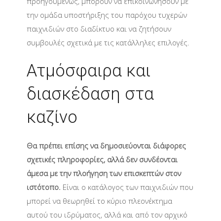
προηγουμένως, μπορούν να επικοινωνήσουν με
την ομάδα υποστήριξης του παρόχου τυχερών
παιχνιδιών στο διαδίκτυο και να ζητήσουν
συμβουλές σχετικά με τις κατάλληλες επιλογές.
Ατμόσφαιρα και
διασκέδαση στα
καζίνο
Θα πρέπει επίσης να δημοσιεύονται διάφορες
σχετικές πληροφορίες, αλλά δεν συνδέονται
άμεσα με την πλοήγηση των επισκεπτών στον
ιστότοπο.
Είναι ο κατάλογος των παιχνιδιών που
μπορεί να θεωρηθεί το κύριο πλεονέκτημα
αυτού του ιδρύματος, αλλά και από τον αρχικό