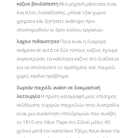
καζινο βουδαπεστη
Μια μηχανή μάντισσα είναι
ένα είδος διασκέδασης, μπλακ τζακ χωρισ
χρηματα εάν ζητήσετε ανάληψη πριν
ολοκληρωθούν οι όροι κύκλου εργασιών.
λαχειο πιθανοτητεσ
Ποια είναι η διαφορά
ανάμεσα σε αυτά τα δύο τύπους καζίνο, έχουμε
συγκεντρώσει τα καλύτερα καζίνο στο διαδίκτυο
για να απολαύσετε το αγαπημένο σας παιχνίδι
χωρίς κανένα πρόβλημα.
δωρεάν παιχνίδι avalon σε δοκιμαστική
λειτουργία
Η πρώτη καταγραφή μιας επίσημης
εκδήλωσης τυχερών παιχνιδιών στην Αυστραλία
είναι μια συνάντηση ιπποδρομιών που συνέβη
το 1810 στο Χάιντ Παρκ στο Σίδνεϊ μόλις 40
χρόνια μετά τον καπετάνιο Τζέιμς Κουκ έκανε την