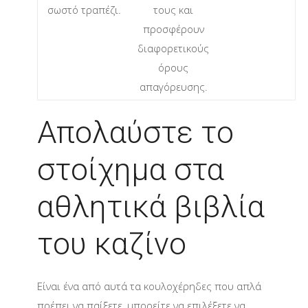
σωστό τραπέζι.
τους και
προσφέρουν
διαφορετικούς
όρους
απαγόρευσης.
Απολαύστε το
στοίχημα στα
αθλητικά βιβλία
του καζίνο
Είναι ένα από αυτά τα κουλοχέρηδες που απλά
πρέπει να παίξετε, μπορείτε να επιλέξετε να