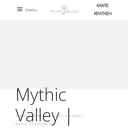
ΚΑΝΤΕ
menu
ΚΡΑΤΗΣΗ
Mythic
Valley |
7 ΝΟΕΜΒΡΊΟΥ 2024
BY
0
LIKES
ΧΩΡΊΣ ΚΑΤΗΓΟΡΊΑ