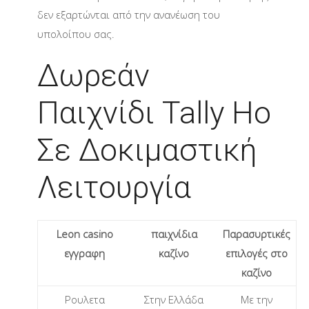
δεν εξαρτώνται από την ανανέωση του
υπολοίπου σας.
Δωρεάν
Παιχνίδι Tally Ho
Σε Δοκιμαστική
Λειτουργία
Leon casino
παιχνίδια
Παρασυρτικές
εγγραφη
καζίνο
επιλογές στο
καζίνο
Ρουλετα
Στην Ελλάδα
Με την