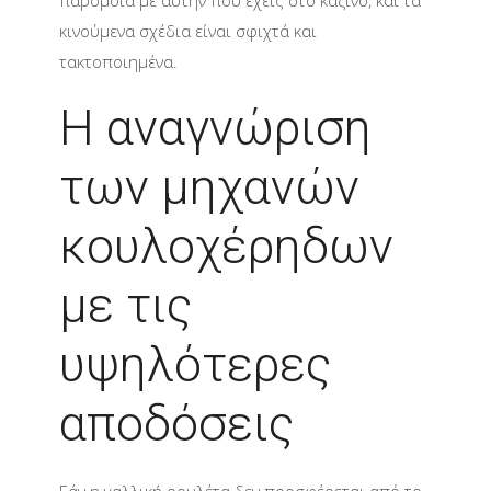
παρόμοια με αυτήν που έχεις στο καζίνο, και τα
κινούμενα σχέδια είναι σφιχτά και
τακτοποιημένα.
Η αναγνώριση
των μηχανών
κουλοχέρηδων
με τις
υψηλότερες
αποδόσεις