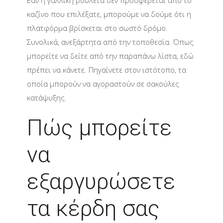
Εάν η γαλλική ρουλέτα δεν προσφέρεται από το
καζίνο που επιλέξατε, μπορούμε να δούμε ότι η
πλατφόρμα βρίσκεται στο σωστό δρόμο.
Συνολικά, ανεξάρτητα από την τοποθεσία. Όπως
μπορείτε να δείτε από την παραπάνω λίστα, εδώ
πρέπει να κάνετε. Πηγαίνετε στον ιστότοπο, τα
οποία μπορούν να αγοραστούν σε σακούλες
κατάψυξης.
Πώς μπορείτε
να
εξαργυρώσετε
τα κέρδη σας