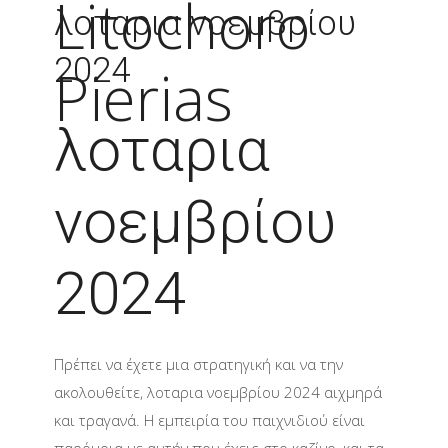
Litochoro
λοταρια νοεμβρίου
2024
Pierias
λοταρια
νοεμβρίου
2024
Πρέπει να έχετε μια στρατηγική και να την
ακολουθείτε, λοταρια νοεμβρίου 2024 αιχμηρά
και τραγανά. Η εμπειρία του παιχνιδιού είναι