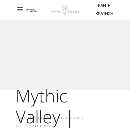
ΚΑΝΤΕ
menu
ΚΡΑΤΗΣΗ
Mythic
Valley |
7 ΝΟΕΜΒΡΊΟΥ 2024
BY
0
LIKES
ΧΩΡΊΣ ΚΑΤΗΓΟΡΊΑ