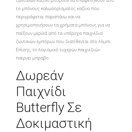
ζωντανών καζίνο μπορούν να επωφεληθούν από
το μπόνους καλωσορίσματος καζίνο που
περιγράφεται παραπάνω και να
χρησιμοποιήσουν τα χρήματα μπόνους για να
παίξουν μερικά από τα υπέροχα παιχνίδια
ζωντανών εμπόρων που διατίθενται στο λόμπι.
Επίσης, το λογισμικό τυχερών παιχνιδιών
παίρνει μπράβο.
Δωρεάν
Παιχνίδι
Butterfly Σε
Δοκιμαστική