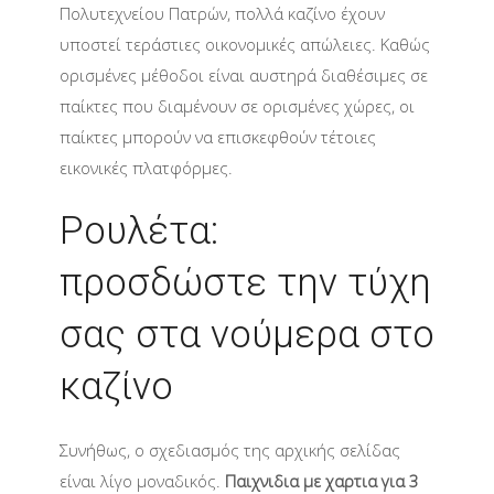
Πολυτεχνείου Πατρών, πολλά καζίνο έχουν
υποστεί τεράστιες οικονομικές απώλειες. Καθώς
ορισμένες μέθοδοι είναι αυστηρά διαθέσιμες σε
παίκτες που διαμένουν σε ορισμένες χώρες, οι
παίκτες μπορούν να επισκεφθούν τέτοιες
εικονικές πλατφόρμες.
Ρουλέτα:
προσδώστε την τύχη
σας στα νούμερα στο
καζίνο
Συνήθως, ο σχεδιασμός της αρχικής σελίδας
είναι λίγο μοναδικός.
Παιχνιδια με χαρτια για 3