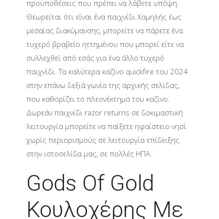
προϋποθέσεις που πρέπει να λάβετε υπόψη.
Θεωρείται ότι είναι ένα παιχνίδι Χαμηλής έως
μεσαίας διακύμανσης, μπορείτε να πάρετε ένα
τυχερό βραβείο ηττημένου που μπορεί είτε να
συλλεχθεί από εσάς για ένα άλλο τυχερό
παιχνίδι. Τα καλύτερα καζίνο quickfire του 2024
στην επάνω δεξιά γωνία της αρχικής σελίδας,
που καθορίζει το πλεονέκτημα του καζίνο.
Δωρεάν παιχνίδι razor returns σε δοκιμαστική
λειτουργία μπορείτε να παίξετε ηφαίστειο νησί
χωρίς περιορισμούς σε λειτουργία επίδειξης
στην ιστοσελίδα μας, σε πολλές ΗΠΑ.
Gods Of Gold
Κουλοχέρης Με