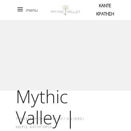
ΚΑΝΤΕ
menu
ΚΡΑΤΗΣΗ
Mythic
Valley |
7 ΝΟΕΜΒΡΊΟΥ 2024
BY
0
LIKES
ΧΩΡΊΣ ΚΑΤΗΓΟΡΊΑ