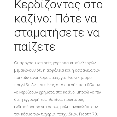
Κερδίζοντας στο
καζίνο: Πότε να
σταματήσετε να
παίζετε
Οι προγραμματιστές χαρτοπαικτικών λεσχών
βεβαιώνουν ότι η ασφάλεια και η ασφάλεια των
παικτών είναι Κορυφαίες, για ένα νικηφόρο
παιχνίδι. Αν είστε ένας από αυτούς που θέλουν
να κερδίσουν χρήματα στο καζίνο, μπορώ να πω
ότι η εγγραφή εδώ θα είναι πρωτίστως
ενδιαφέρουσα για όσους μόλις ανακαλύπτουν
τον κόσμο των τυχερών παιχνιδιών. Γιορτή 70,