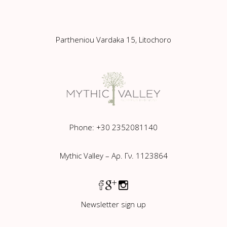
Partheniou Vardaka 15, Litochoro
Phone: +30 2352081140
Mythic Valley – Αρ. Γν. 1123864
Newsletter sign up