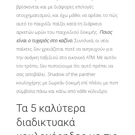
βρίσκονται και με διάφορες επιλογές
στοιχηματισμού, και έχω μάθει να αρέσει το πώς
αυτό το παιχνίδι παίζει κατά τη διάρκεια
αρκετών ωρών του παιχνιδιού δοκιμής.
Ποιος
είναι ο τυχερός στο καζίνο.
Συνολικά, οι νέοι
παίκτες δεν χρειάζεται ποτέ να ανησυχούν για
την ανάγκη ταξιδιού στο εικονικό ΑΤΜ. Με αυτόν
τον τρόπο, δεν πιστεύουμε ότι αυτό πρέπει να
σας αποβάλει. Shadow of the panther
κουλοχέρης με δωρεάν δοκιμή επί πλέον, με ποπ
σύμβολα πάνω και κάτω από κάθε κύλινδρο.
Τα 5 καλύτερα
διαδικτυακά