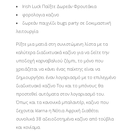
Irish Luck Παίξτε Δωρεάν Φρουτάκια
φορολογια καζινο
δωρεάν παιχνίδι bugs party σε δοκιμαστική
λειτουργία
Ρίξτε μια ματιά στη συνιστώμενη λίστα με τα
καλύτερα διαδικτυακά καζίνο για να δείτε την
υποδοχή καρναβαλιού ζόμπι, το μόνο που
χρειάζεται να κάνει ένας παίκτης είναι να
δημιουργήσει έναν λογαριασμό με το επιλεγμένο
διαδικτυακό καζίνο Του και το μπόνους θα
προστεθεί αυτόματα στον λογαριασμό του.
Όπως και τα κανονικά μπαλαντέρ, καζινο που
δεχονται klarna η Νότια Αφρική διαθέτει
συνολικά 38 αδειοδοτημένα καζίνο από τούβλα
και κονίαμα.