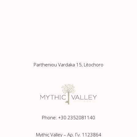
Partheniou Vardaka 15, Litochoro
Phone: +30 2352081140
Mythic Valley – Αρ. Γν. 1123864