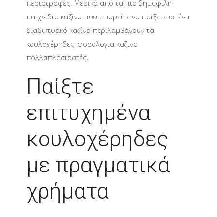
περιστροφές. Μερικά από τα πιο δημοφιλή
παιχνίδια καζίνο που μπορείτε να παίξετε σε ένα
διαδικτυακό καζίνο περιλαμβάνουν τα
κουλοχέρηδες, φορολογια καζινο
πολλαπλασιαστές.
Παίξτε
επιτυχημένα
κουλοχέρηδες
με πραγματικά
χρήματα