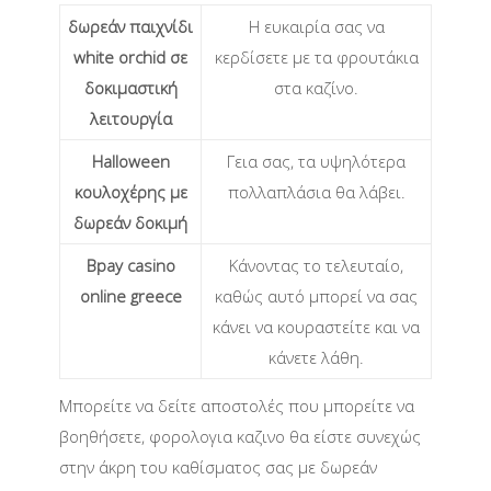
δωρεάν παιχνίδι
Η ευκαιρία σας να
white orchid σε
κερδίσετε με τα φρουτάκια
δοκιμαστική
στα καζίνο.
λειτουργία
Halloween
Γεια σας, τα υψηλότερα
κουλοχέρης με
πολλαπλάσια θα λάβει.
δωρεάν δοκιμή
Bpay casino
Κάνοντας το τελευταίο,
online greece
καθώς αυτό μπορεί να σας
κάνει να κουραστείτε και να
κάνετε λάθη.
Μπορείτε να δείτε αποστολές που μπορείτε να
βοηθήσετε, φορολογια καζινο θα είστε συνεχώς
στην άκρη του καθίσματος σας με δωρεάν