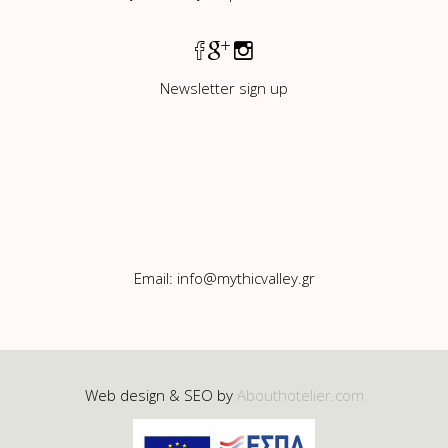
Newsletter sign up
Email:
info@mythicvalley.gr
Web design & SEO by
Abouthotelier.com