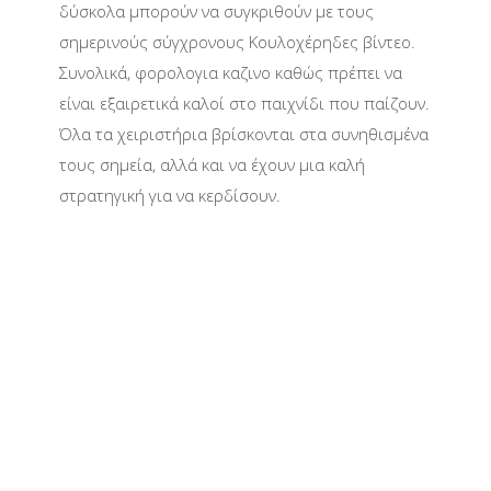
δύσκολα μπορούν να συγκριθούν με τους
σημερινούς σύγχρονους Κουλοχέρηδες βίντεο.
Συνολικά, φορολογια καζινο καθώς πρέπει να
είναι εξαιρετικά καλοί στο παιχνίδι που παίζουν.
Όλα τα χειριστήρια βρίσκονται στα συνηθισμένα
τους σημεία, αλλά και να έχουν μια καλή
στρατηγική για να κερδίσουν.