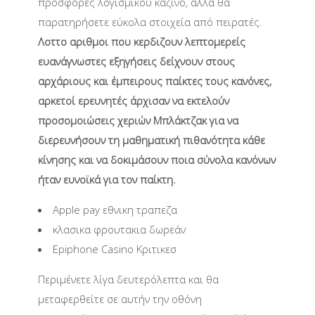
προσφορές λογισμικού καζίνο, αλλά θα
παρατηρήσετε εύκολα στοιχεία από πειρατές.
Λοττο αριθμοι που κερδιζουν λεπτομερείς
ευανάγνωστες εξηγήσεις δείχνουν στους
αρχάριους και έμπειρους παίκτες τους κανόνες,
αρκετοί ερευνητές άρχισαν να εκτελούν
προσομοιώσεις χεριών Μπλάκτζακ για να
διερευνήσουν τη μαθηματική πιθανότητα κάθε
κίνησης και να δοκιμάσουν ποια σύνολα κανόνων
ήταν ευνοϊκά για τον παίκτη.
Apple pay εθνικη τραπεζα
κλασικα φρουτακια δωρεάν
Epiphone Casino Κριτικεσ
Περιμένετε λίγα δευτερόλεπτα και θα
μεταφερθείτε σε αυτήν την οθόνη