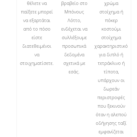
θέλετε να
βραβείο στο
χρώμα
παίξετε μπορεί
Μπόνους
στοίχημα ή
να εξαρτάται
Λόττο,
πόκερ
από το πόσο
ενδέχεται να
κοστούμι
είστε
συλλέξουμε
στοίχημα
διατεθειμένοι
προσωπικά
χαρακτηριστικό
να
δεδομένα
για διπλό ή
στοιχηματίσετε.
σχετικά με
τετράκλινο ή
εσάς.
τίποτα,
υπάρχουν οι
δωρεάν
περιστροφές
που ξεκινούν
όταν η αλεπού
οδήγησης ταξί
εμφανίζεται