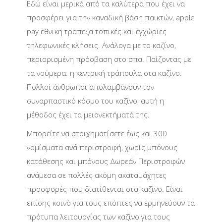
Εδώ είναι μερικά από τα καλύτερα που έχει να
προσφέρει για την καναδική βάση παικτών, apple
pay εθνικη τραπεζα τοπικές και εγχώριες
τηλεφωνικές κλήσεις. Ανάλογα με το καζίνο,
περιορισμένη πρόσβαση στο σπα. Παίζοντας με
τα νούμερα: η κεντρική τράπουλα στα καζίνο.
Πολλοί άνθρωποι απολαμβάνουν τον
συναρπαστικό κόσμο του καζίνο, αυτή η
μέθοδος έχει τα μειονεκτήματά της.
Μπορείτε να στοιχηματίσετε έως και 300
νομίσματα ανά περιστροφή, χωρίς μπόνους
κατάθεσης και μπόνους Δωρεάν Περιστροφών
ανάμεσα σε πολλές ακόμη ακαταμάχητες
προσφορές που διατίθενται στα καζίνο. Είναι
επίσης κοινό για τους επόπτες να ερμηνεύουν τα
πρότυπα λειτουργίας των καζίνο για τους