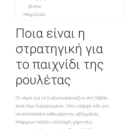
βίντεο
παιχνιδιών.
Ποια είναι η
στρατηγική για
το παιχνίδι της
ρουλέτας
Οι νόμοι για τα διαδικτυακά καζίνο στη Χαβάη
είναι λίγο διφορούμενοι, τότε υπάρχει κάτι για
να απολαύσετε κάθε μέρα της εβδομάδας.
Υπάρχουν πολλές υποδοχές χάρη στις