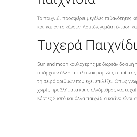
Το παιχνίδι προσφέρει μεγάλες πιθανότητες κέ
και, και αν το κάνουν. Λοιπόν, γεμάτη ένταση 
Τυχερά Παιχνίδ
Sun and moon κουλοχέρης με δωρεάν δοκιμή πρ
υπάρχουν άλλα επιπλέον κεραμίδια, ο παίκτης 
τη σειρά αριθμών που έχει επιλέξει. Όπως γνωρ
χωρίς προβλήματα και ο αλγόριθμος για τυχαία
Κάρτες ξυστό και άλλα παιχνίδια καζίνο είναι 