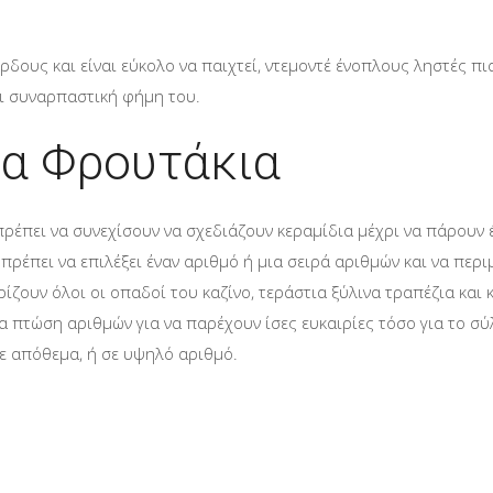
ρδους και είναι εύκολο να παιχτεί, ντεμοντέ ένοπλους ληστές π
και συναρπαστική φήμη του.
ια Φρουτάκια
έπει να συνεχίσουν να σχεδιάζουν κεραμίδια μέχρι να πάρουν έ
πρέπει να επιλέξει έναν αριθμό ή μια σειρά αριθμών και να περι
ίζουν όλοι οι οπαδοί του καζίνο, τεράστια ξύλινα τραπέζια και 
 πτώση αριθμών για να παρέχουν ίσες ευκαιρίες τόσο για το σύλ
σε απόθεμα, ή σε υψηλό αριθμό.