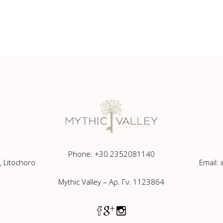
Phone: +30 2352081140
, Litochoro
Email:
Mythic Valley – Αρ. Γν. 1123864