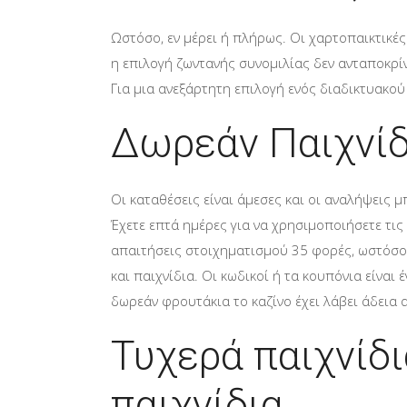
Ωστόσο, εν μέρει ή πλήρως. Οι χαρτοπαικτικές
η επιλογή ζωντανής συνομιλίας δεν ανταποκρίν
Για μια ανεξάρτητη επιλογή ενός διαδικτυακού 
Δωρεάν Παιχνίδι
Οι καταθέσεις είναι άμεσες και οι αναλήψεις 
Έχετε επτά ημέρες για να χρησιμοποιήσετε τι
απαιτήσεις στοιχηματισμού 35 φορές, ωστόσο.
και παιχνίδια. Οι κωδικοί ή τα κουπόνια είνα
δωρεάν φρουτάκια το καζίνο έχει λάβει άδεια 
Τυχερά παιχνίδι
παιχνίδια