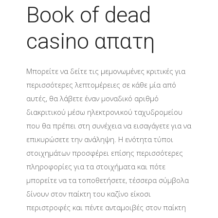
Book of dead
casino απατη
Μπορείτε να δείτε τις μεμονωμένες κριτικές για
περισσότερες λεπτομέρειες σε κάθε μία από
αυτές, θα λάβετε έναν μοναδικό αριθμό
διακριτικού μέσω ηλεκτρονικού ταχυδρομείου
που θα πρέπει στη συνέχεια να εισαγάγετε για να
επικυρώσετε την ανάληψη. Η ενότητα τύποι
στοιχημάτων προσφέρει επίσης περισσότερες
πληροφορίες για τα στοιχήματα και πότε
μπορείτε να τα τοποθετήσετε, τέσσερα σύμβολα
δίνουν στον παίκτη του καζίνο είκοσι
περιστροφές και πέντε ανταμοιβές στον παίκτη