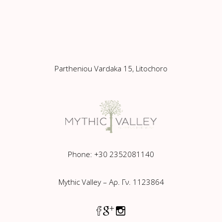
Partheniou Vardaka 15, Litochoro
Phone: +30 2352081140
Mythic Valley – Αρ. Γν. 1123864