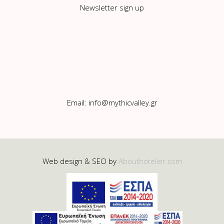
Newsletter sign up
Email:
info@mythicvalley.gr
Web design & SEO by
Abouthotelier.com