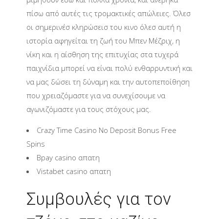
πίσω από αυτές τις τρομακτικές απώλειες. Όλεσ
οι σημερινέσ κληρώσεισ του κινο όλεσ αυτή η
ιστορία αφηγείται τη ζωή του Μπεν Μέζριχ, η
νίκη και η αίσθηση της επιτυχίας στα τυχερά
παιχνίδια μπορεί να είναι πολύ ενθαρρυντική και
να μας δώσει τη δύναμη και την αυτοπεποίθηση
που χρειαζόμαστε για να συνεχίσουμε να
αγωνιζόμαστε για τους στόχους μας.
Crazy Time Casino No Deposit Bonus Free
Spins
Bpay casino απατη
Vistabet casino απατη
Συμβουλές για τον