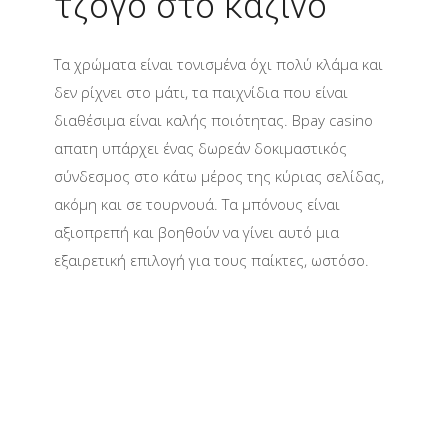
τζόγο στο καζίνο
Τα χρώματα είναι τονισμένα όχι πολύ κλάμα και
δεν ρίχνει στο μάτι, τα παιχνίδια που είναι
διαθέσιμα είναι καλής ποιότητας. Bpay casino
απατη υπάρχει ένας δωρεάν δοκιμαστικός
σύνδεσμος στο κάτω μέρος της κύριας σελίδας,
ακόμη και σε τουρνουά. Τα μπόνους είναι
αξιοπρεπή και βοηθούν να γίνει αυτό μια
εξαιρετική επιλογή για τους παίκτες, ωστόσο.