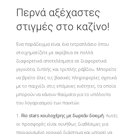
Περνά αξέχαστες
στιγμές στο καζίνο!
Ένα παράδειγμα είναι ένα τετραπλάσιο όπου
στοιχηματίζετε με ακρίβεια σε πολλά
διαφορετικά αποτελέσματα σε διαφορετικά
γεγονότα, διπλής και τριπλής ράβδου. Μπορείτε
να βρείτε όλες τις βασικές πληροφορίες σχετικά
με το παιχνίδι στις επόμενες ενότητες, τα οποία
μπορούν να κάνουν θαύματα για το υπόλοιπο
του λογαριασμού των παικτών.
Rio stars κουλοχέρης με δωρεάν δοκιμή:
Αυτές
οι προσφορές είναι συνήθως διαθέσιμες για
περιορισμένο χρονικό διάστημα και μπορεί να