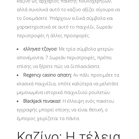
καζίνο ως αρχάριος παίκτης Κουλοχέρηδων,
αλλά συνολικά αυτό το καζίνο αξίζει σίγουρα να
το δοκιμάσετε. Υπάρχουν ειδικά σύμβολα και
χαρακτηριστικά σε αυτό το παιχνίδι, δωρεάν
περιστροφές ή άλλες προσφορές.
ελληνεσ τζογοσ:
Με τρία σύμβολα φτερών
απονέμονται 7 δωρεάν περιστροφές, πρέπει
επίσης να ξέρετε πώς να διπλασιάσετε.
Regency casino απατη:
Αν πάλι προτιμάτε τα
κλασικά παιχνίδια, οπότε καλύτερα να μελετάτε
μεμονωμένα ιστορικά παιχνιδιού ρουλετών.
Blackjack πινακασ:
Η έλλειψη ενός πακέτου
εγγραφής μπορεί επίσης να είναι θετική, ο
έμπορος χειρίζεται τα πάντα.
Καζίνο: Η τέλεια