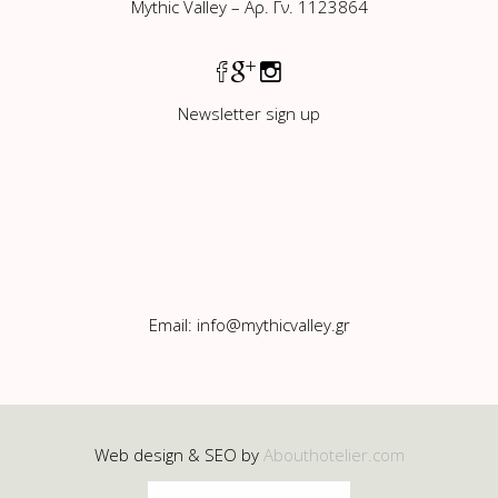
Mythic Valley – Αρ. Γν. 1123864
Newsletter sign up
Email:
info@mythicvalley.gr
Web design & SEO by
Abouthotelier.com