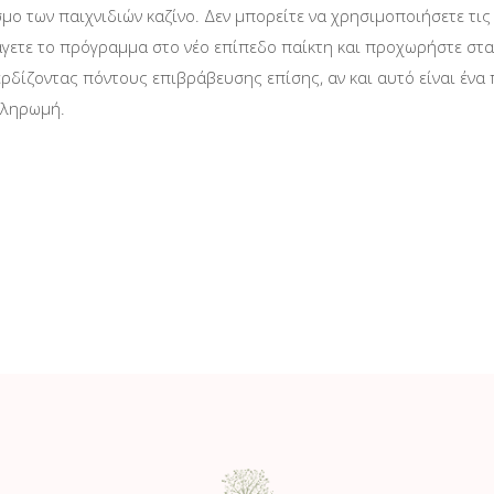
 των παιχνιδιών καζίνο. Δεν μπορείτε να χρησιμοποιήσετε τις 
εισάγετε το πρόγραμμα στο νέο επίπεδο παίκτη και προχωρήστε σ
ερδίζοντας πόντους επιβράβευσης επίσης, αν και αυτό είναι έν
πληρωμή.