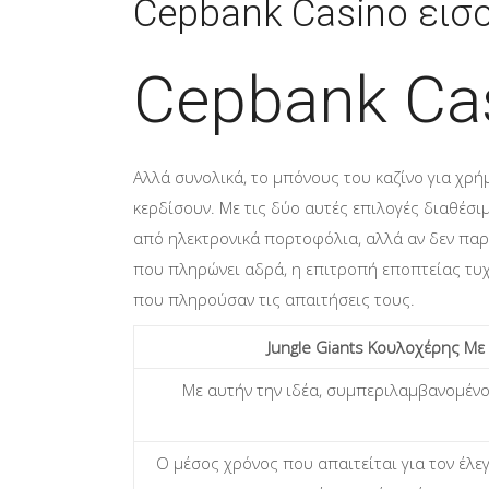
Cepbank Casino εισ
Cepbank Ca
Αλλά συνολικά, το μπόνους του καζίνο για χρή
κερδίσουν. Με τις δύο αυτές επιλογές διαθέσ
από ηλεκτρονικά πορτοφόλια, αλλά αν δεν παρ
που πληρώνει αδρά, η επιτροπή εποπτείας τυχ
που πληρούσαν τις απαιτήσεις τους.
Jungle Giants Κουλοχέρης Μ
Με αυτήν την ιδέα, συμπεριλαμβανομένου 
Ο μέσος χρόνος που απαιτείται για τον έλε