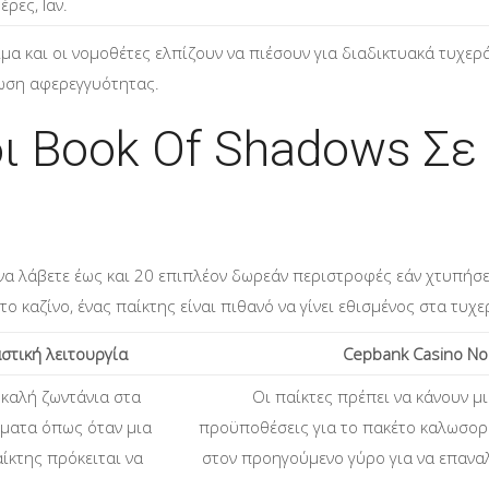
ρες, Ιαν.
μα και οι νομοθέτες ελπίζουν να πιέσουν για διαδικτυακά τυχερ
τωση αφερεγγυότητας.
ι Book Of Shadows Σε
να λάβετε έως και 20 επιπλέον δωρεάν περιστροφές εάν χτυπήσ
το καζίνο, ένας παίκτης είναι πιθανό να γίνει εθισμένος στα τυχε
στική λειτουργία
Cepbank Casino No
 καλή ζωντάνια στα
Οι παίκτες πρέπει να κάνουν μ
γματα όπως όταν μια
προϋποθέσεις για το πακέτο καλωσορ
αίκτης πρόκειται να
στον προηγούμενο γύρο για να επανα