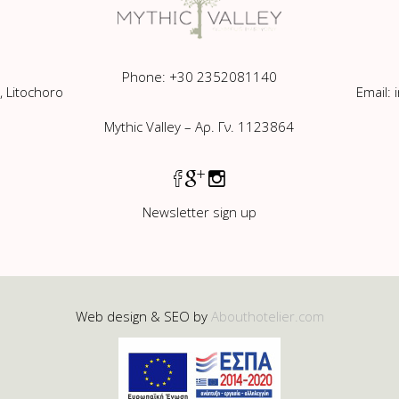
Phone: +30 2352081140
, Litochoro
Email:
Mythic Valley – Αρ. Γν. 1123864
Newsletter sign up
Web design & SEO by
Abouthotelier.com