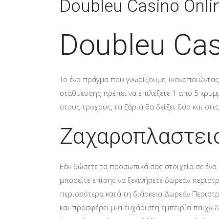
Doubleu Casino Onli
Doubleu Cas
Το ένα πράγμα που γνωρίζουμε, ικανοποιώντας
στάθμευσης πρέπει να επιλέξετε 1 από 5 κρυ
στους τροχούς, τα ζάρια θα δείξει δύο και στις
Ζαχαροπλαστειο
Εάν δώσετε τα προσωπικά σας στοιχεία σε ένα 
μπορείτε επίσης να ξεκινήσετε δωρεάν περιστρ
περισσότερα κατά τη διάρκεια Δωρεάν Περιστρ
και προσφέρει μια ευχάριστη εμπειρία παιχνι