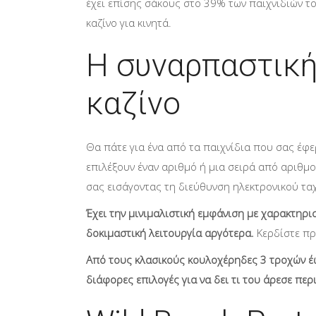
έχει επίσης σάκους στο 39% των παιχνιδιών τ
καζίνο για κινητά.
Η συναρπαστική
καζίνο
Θα πάτε για ένα από τα παιχνίδια που σας έφερ
επιλέξουν έναν αριθμό ή μια σειρά από αριθμ
σας εισάγοντας τη διεύθυνση ηλεκτρονικού τα
Έχει την μινιμαλιστική εμφάνιση με χαρακτηρ
δοκιμαστική λειτουργία αργότερα.
Κερδίστε πρ
Από τους κλασικούς κουλοχέρηδες 3 τροχών έω
διάφορες επιλογές για να δει τι του άρεσε πε