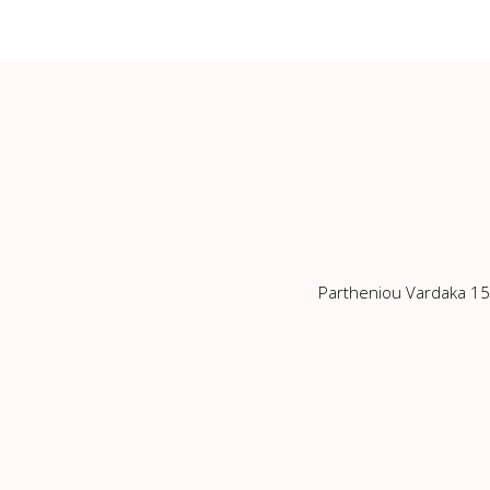
Partheniou Vardaka 15