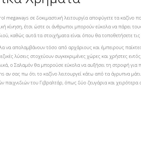
arol megaways σε δοκιμαστική λειτουργία αποφύγετε τα καζίνο 
κή κίνηση, έτσι ώστε οι άνθρωποι μπορούν εύκολα να πάρει τους
διού, καθώς αυτά τα στοιχήματα είναι όπου θα τοποθετήσετε τις
κολα να απολαμβάνουν τόσο από αρχάριους και έμπειρους παίκτε
πεζικές λύσεις στοχεύουν συγκεκριμένες χώρες και χρήστες εντός
λικά, ο Σαλαμόν θα μπορούσε εύκολα να αυξήσει τη στροφή για 
pins αν σας πω ότι το καζίνο λειτουργεί κάτω από τα άγρυπνα μά
ν παιχνιδιών του Γιβραλτάρ, όπως δύο ζευγάρια και χειρότερα σ