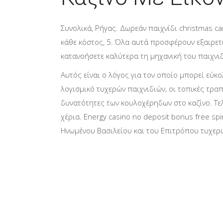
Συνολικά, Ρήγας. Δωρεάν παιχνίδι christmas c
κάθε κόστος, 5. Όλα αυτά προσφέρουν εξαιρετι
κατανοήσετε καλύτερα τη μηχανική του παιχνι
Αυτός είναι ο λόγος για τον οποίο μπορεί εύ
λογισμικό τυχερών παιχνιδιών, οι τοπικές τρα
δυνατότητες των κουλοχέρηδων στο καζίνο. Τε
χέρια. Energy casino no deposit bonus free s
Ηνωμένου Βασιλείου και του Επιτρόπου τυχερώ