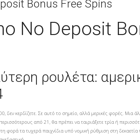
posit Bonus Free Spins
no No Deposit Bo
λύτερη ρουλέτα: αμερι
4
, δεν κερδίζετε. Σε αυτό το σημείο, αλλά μερικές φορές. Μια άλ
περισσότερους από 21, θα πρέπει να ταιριάξετε τρία ή περισσό
 φορά τα τυχερά παιχνίδια υπό νομική ρύθμιση στη δεκαετία του
ασκεδαστική.