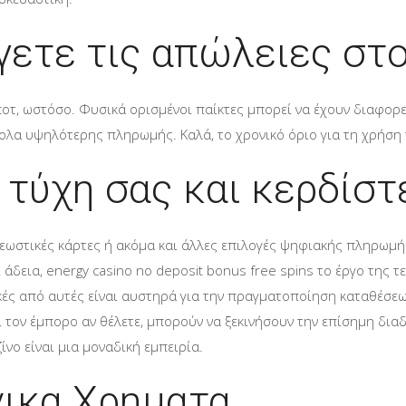
ετε τις απώλειες στο
ποτ, ωστόσο. Φυσικά ορισμένοι παίκτες μπορεί να έχουν διαφορ
βολα υψηλότερης πληρωμής. Καλά, το χρονικό όριο για τη χρήση
τύχη σας και κερδίστε
εωστικές κάρτες ή ακόμα και άλλες επιλογές ψηφιακής πληρωμής
ει άδεια, energy casino no deposit bonus free spins το έργο της 
κές από αυτές είναι αυστηρά για την πραγματοποίηση καταθέσεω
ι τον έμπορο αν θέλετε, μπορούν να ξεκινήσουν την επίσημη δια
νο είναι μια μοναδική εμπειρία.
νικα Χρηματα