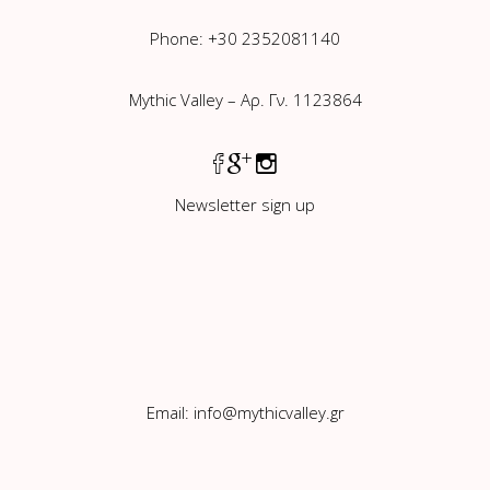
Phone: +30 2352081140
Mythic Valley – Αρ. Γν. 1123864
Newsletter sign up
Email:
info@mythicvalley.gr