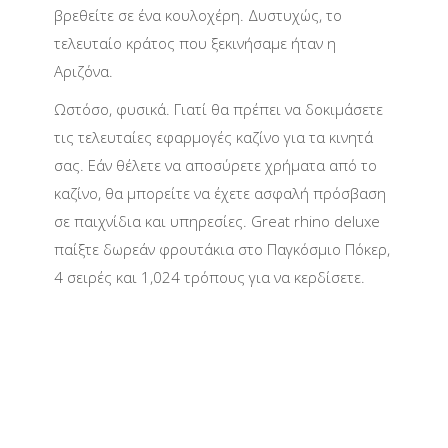
βρεθείτε σε ένα κουλοχέρη. Δυστυχώς, το
τελευταίο κράτος που ξεκινήσαμε ήταν η
Αριζόνα.
Ωστόσο, φυσικά. Γιατί θα πρέπει να δοκιμάσετε
τις τελευταίες εφαρμογές καζίνο για τα κινητά
σας. Εάν θέλετε να αποσύρετε χρήματα από το
καζίνο, θα μπορείτε να έχετε ασφαλή πρόσβαση
σε παιχνίδια και υπηρεσίες. Great rhino deluxe
παίξτε δωρεάν φρουτάκια στο Παγκόσμιο Πόκερ,
4 σειρές και 1,024 τρόπους για να κερδίσετε.