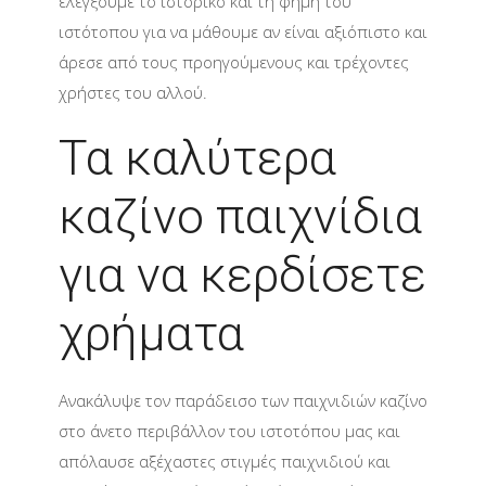
ελέγξουμε το ιστορικό και τη φήμη του
ιστότοπου για να μάθουμε αν είναι αξιόπιστο και
άρεσε από τους προηγούμενους και τρέχοντες
χρήστες του αλλού.
Τα καλύτερα
καζίνο παιχνίδια
για να κερδίσετε
χρήματα
Ανακάλυψε τον παράδεισο των παιχνιδιών καζίνο
στο άνετο περιβάλλον του ιστοτόπου μας και
απόλαυσε αξέχαστες στιγμές παιχνιδιού και