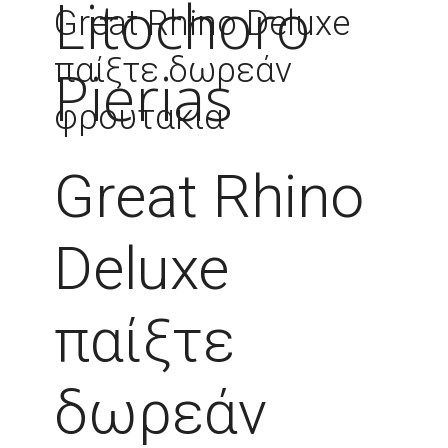
Litochoro
Great Rhino Deluxe
παίξτε δωρεάν
Pierias
φρουτάκια
Great Rhino
Deluxe
παίξτε
δωρεάν