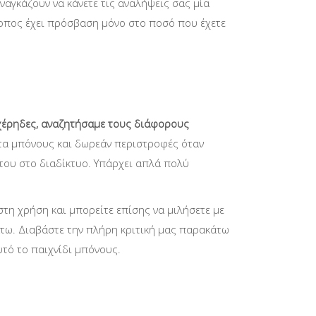
αγκάζουν να κάνετε τις αναλήψεις σας μία
τοπος έχει πρόσβαση μόνο στο ποσό που έχετε
χέρηδες, αναζητήσαμε τους διάφορους
ατα μπόνους και δωρεάν περιστροφές όταν
 του στο διαδίκτυο. Υπάρχει απλά πολύ
στη χρήση και μπορείτε επίσης να μιλήσετε με
τω. Διαβάστε την πλήρη κριτική μας παρακάτω
υτό το παιχνίδι μπόνους.