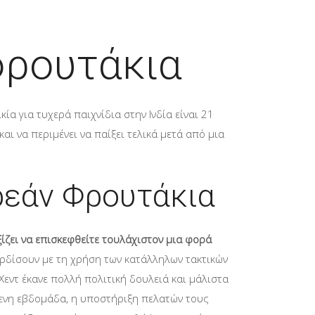
φρουτάκια
α για τυχερά παιχνίδια στην Ινδία είναι 21
αι να περιμένει να παίξει τελικά μετά από μια
ρεάν Φρουτάκια
ίζει να επισκεφθείτε τουλάχιστον μια φορά
ερδίσουν με τη χρήση των κατάλληλων τακτικών
Χεντ έκανε πολλή πολιτική δουλειά και μάλιστα
μενη εβδομάδα, η υποστήριξη πελατών τους