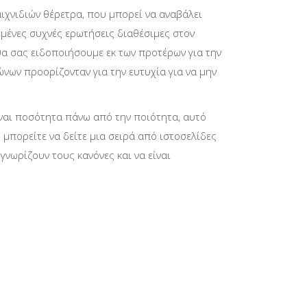
χνιδιών θέρετρα, που μπορεί να αναβάλει
μένες συχνές ερωτήσεις διαθέσιμες στον
α σας ειδοποιήσουμε εκ των προτέρων για την
νων προορίζονταν για την ευτυχία για να μην
ίναι ποσότητα πάνω από την ποιότητα, αυτό
 μπορείτε να δείτε μια σειρά από ιστοσελίδες
γνωρίζουν τους κανόνες και να είναι