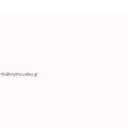
info@mythicvalley.gr