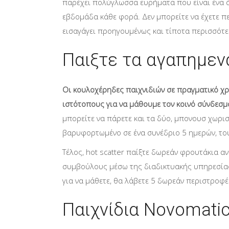
παρέχει πολύγλωσσα ευρήματα που είναι ένα ά
εβδομάδα κάθε φορά. Δεν μπορείτε να έχετε π
εισαγάγει προηγουμένως και τίποτα περισσότε
Παιξτε τα αγαπημενα
Οι κουλοχέρηδες παιχνιδιών σε πραγματικό χ
ιστότοπους για να μάθουμε τον κοινό σύνδεσμ
μπορείτε να πάρετε και τα δύο, μπονουσ χωρισ
βαρυφορτωμένο σε ένα συνέδριο 5 ημερών, το
Τέλος, hot scatter παίξτε δωρεάν φρουτάκια α
συμβούλους μέσω της διαδικτυακής υπηρεσίας
για να μάθετε, θα λάβετε 5 δωρεάν περιστροφέ
Παιχνίδια Novomati