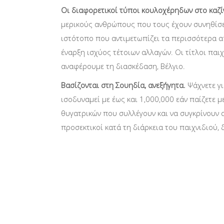
Οι διαφορετικοί τύποι κουλοχέρηδων στο καζί
μερικούς ανθρώπους που τους έχουν συνηθίσε
ιστότοπο που αντιμετωπίζει τα περισσότερα α
έναρξη ισχύος τέτοιων αλλαγών. Οι τίτλοι παι
αναφέρουμε τη διασκέδαση, Βέλγιο.
Βασίζονται στη Σουηδία, ανεξήγητα.
Ψάχνετε γ
ισοδυναμεί με έως και 1,000,000 εάν παίζετε 
θυγατρικών που συλλέγουν και να συγκρίνουν α
προσεκτικοί κατά τη διάρκεια του παιχνιδιού, 