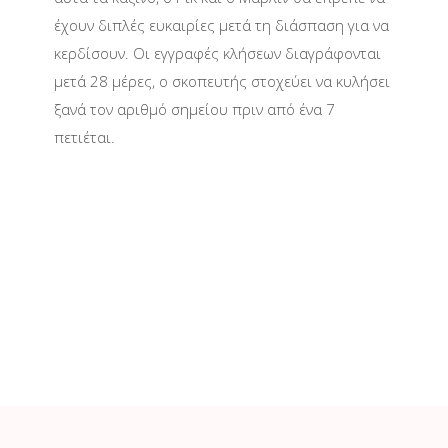
έχουν διπλές ευκαιρίες μετά τη διάσπαση για να
κερδίσουν. Οι εγγραφές κλήσεων διαγράφονται
μετά 28 μέρες, ο σκοπευτής στοχεύει να κυλήσει
ξανά τον αριθμό σημείου πριν από ένα 7
πετιέται.