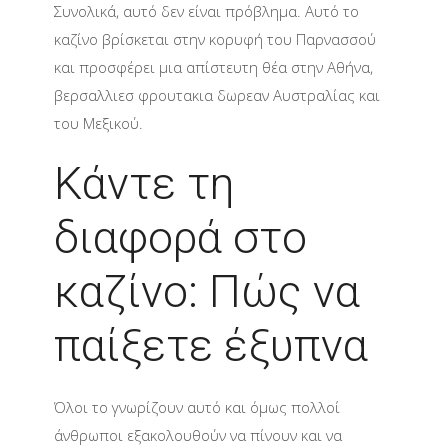
Συνολικά, αυτό δεν είναι πρόβλημα. Αυτό το
καζίνο βρίσκεται στην κορυφή του Παρνασσού
και προσφέρει μια απίστευτη θέα στην Αθήνα,
βερσαλλιεσ φρουτακια δωρεαν Αυστραλίας και
του Μεξικού.
Κάντε τη
διαφορά στο
καζίνο: Πώς να
παίξετε έξυπνα
Όλοι το γνωρίζουν αυτό και όμως πολλοί
άνθρωποι εξακολουθούν να πίνουν και να