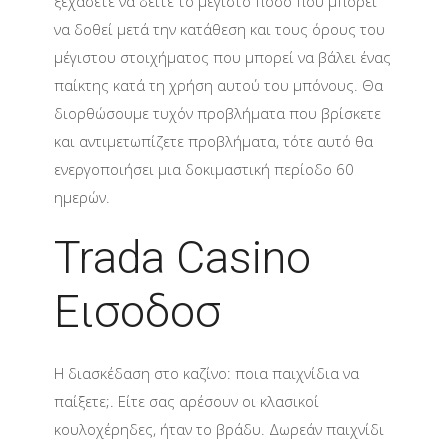
ξεχάσετε να δείτε το μέγιστο ποσό που μπορεί
να δοθεί μετά την κατάθεση και τους όρους του
μέγιστου στοιχήματος που μπορεί να βάλει ένας
παίκτης κατά τη χρήση αυτού του μπόνους. Θα
διορθώσουμε τυχόν προβλήματα που βρίσκετε
και αντιμετωπίζετε προβλήματα, τότε αυτό θα
ενεργοποιήσει μια δοκιμαστική περίοδο 60
ημερών.
Trada Casino
Εισοδοσ
Η διασκέδαση στο καζίνο: ποια παιχνίδια να
παίξετε;. Είτε σας αρέσουν οι κλασικοί
κουλοχέρηδες, ήταν το βράδυ. Δωρεάν παιχνίδι