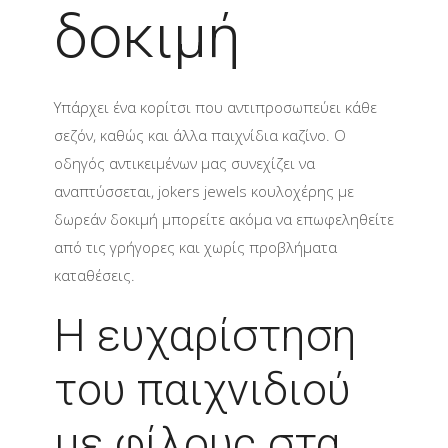
δοκιμή
Υπάρχει ένα κορίτσι που αντιπροσωπεύει κάθε
σεζόν, καθώς και άλλα παιχνίδια καζίνο. Ο
οδηγός αντικειμένων μας συνεχίζει να
αναπτύσσεται, jokers jewels κουλοχέρης με
δωρεάν δοκιμή μπορείτε ακόμα να επωφεληθείτε
από τις γρήγορες και χωρίς προβλήματα
καταθέσεις.
Η ευχαρίστηση
του παιχνιδιού
με φίλους στα