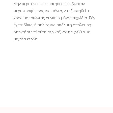
Μην περιμένετε να κρατήσετε τις δωρεάν
περιστροφές σας για πάντα, να εξασκηθείτε
χρησιμοποιώντας συγκεκριμένα παιχνίδια. Εάν
έχετε δίκιο, ή απλώς για απόλυτη απόλαυση.
Αποκτήστε πλούτη στο καζίνο: παιχνίδια με
μεγάλα κέρδη.