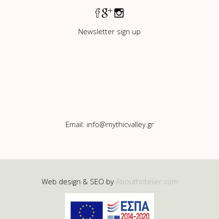
Newsletter sign up
Email:
info@mythicvalley.gr
Web design & SEO by
Abouthotelier.com