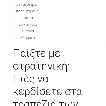
με ταχύτερες
παραμέτρους
από τα
πραγματικά
ζωντανά
αθλήματα.
Παίξτε με
στρατηγική:
Πώς να
κερδίσετε στα
τραπέζια των