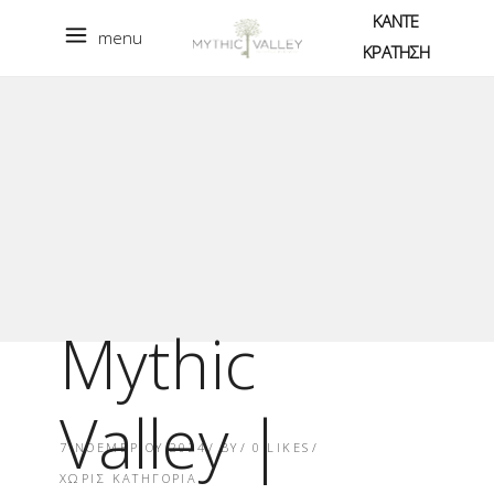
ΚΑΝΤΕ
menu
ΚΡΑΤΗΣΗ
Mythic
Valley |
7 ΝΟΕΜΒΡΊΟΥ 2024
BY
0
LIKES
ΧΩΡΊΣ ΚΑΤΗΓΟΡΊΑ