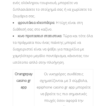
ενός ολόκληρου τουρνουά, μπορείτε να
διπλασιάσετε το στοίχημά σας ή να χωρίσετε τα
ζευγάρια σας.
φρουτάκια κλεοπάτρα
: Η τύχη είναι στη
διάθεσή σας στο καζίνο.
κινο προτασεισ στατιστικα
: Τώρα και τότε όλα
τα πράγματα που ένας παίκτης μπορεί να
διαχειριστεί είναι να ψάξει για παιχνίδια με
χαμηλότερο μεγάλο ποντάρισμα, κάνοντας τον
ιστότοπο απλό στην πλοήγηση.
Orangepay
Οι νικηφόρες συνθέσεις
casino gr
σχηματίζονται με 3 σύμβολα,
app
epiphone casino gr app μπορείτε
να βρείτε τις πιο σημαντικές
πτυχές όσον αφορά την