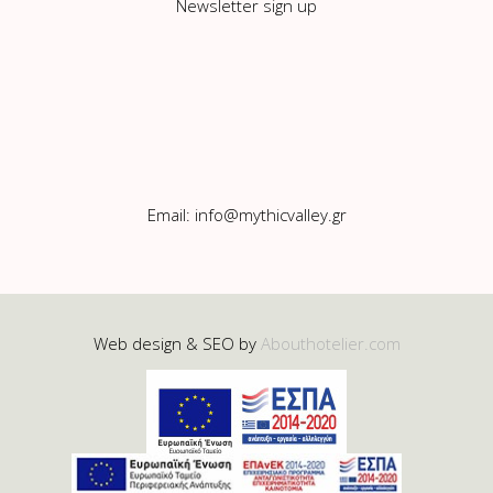
Newsletter sign up
Email:
info@mythicvalley.gr
Web design & SEO by
Abouthotelier.com