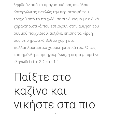
ληφθούν από τα πραγματικά σας κεφάλαια.
Καταργώντας εντελώς την περιστροφή του
τροχού από το παιχνίδι σε συνδυασμό με ειδικά
χαρακτηριστικά που εστιάζουν στην αύξηση του
ρυθμού παιχνιδιού, αυξάνει επίσης τα κέρδη
σας σε σημαντικό βαθμό χάρη στα
πολλαπλασιαστικά χαρακτηριστικά του. Όπως
επισημάνθηκε προηγουμένως, η σειρά μπορεί να
κληρωθεί είτε 2-2 είτε 1-1.
Παίξτε στο
καζίνο και
νικήστε στα πιο