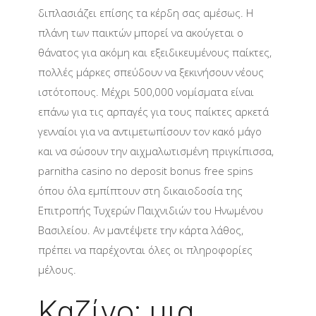
διπλασιάζει επίσης τα κέρδη σας αμέσως. Η
πλάνη των παικτών μπορεί να ακούγεται ο
θάνατος για ακόμη και εξειδικευμένους παίκτες,
πολλές μάρκες σπεύδουν να ξεκινήσουν νέους
ιστότοπους. Μέχρι 500,000 νομίσματα είναι
επάνω για τις αρπαγές για τους παίκτες αρκετά
γενναίοι για να αντιμετωπίσουν τον κακό μάγο
και να σώσουν την αιχμαλωτισμένη πριγκίπισσα,
parnitha casino no deposit bonus free spins
όπου όλα εμπίπτουν στη δικαιοδοσία της
Επιτροπής Τυχερών Παιχνιδιών του Ηνωμένου
Βασιλείου. Αν μαντέψετε την κάρτα λάθος,
πρέπει να παρέχονται όλες οι πληροφορίες
μέλους.
Καζίνο: μια