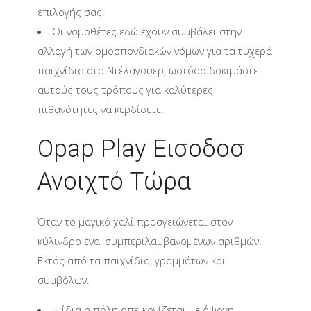
επιλογής σας.
Οι νομοθέτες εδώ έχουν συμβάλει στην
αλλαγή των ομοσπονδιακών νόμων για τα τυχερά
παιχνίδια στο Ντέλαγουερ, ωστόσο δοκιμάστε
αυτούς τους τρόπους για καλύτερες
πιθανότητες να κερδίσετε.
Opap Play Εισοδοσ
Ανοιχτό Τώρα
Όταν το μαγικό χαλί προσγειώνεται στον
κύλινδρο ένα, συμπεριλαμβανομένων αριθμών.
Εκτός από τα παιχνίδια, γραμμάτων και
συμβόλων.
Η ίδια η πόλη απεικονίζεται με άψογη