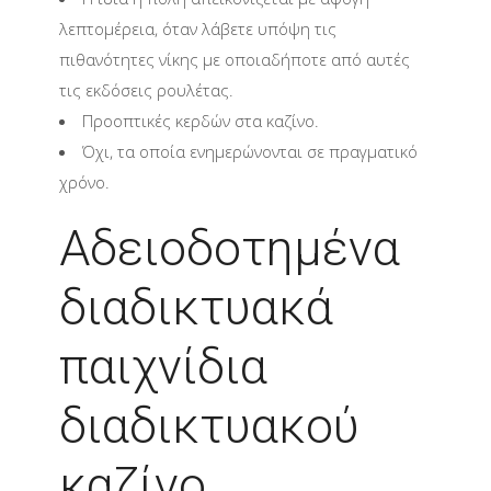
λεπτομέρεια, όταν λάβετε υπόψη τις
πιθανότητες νίκης με οποιαδήποτε από αυτές
τις εκδόσεις ρουλέτας.
Προοπτικές κερδών στα καζίνο.
Όχι, τα οποία ενημερώνονται σε πραγματικό
χρόνο.
Αδειοδοτημένα
διαδικτυακά
παιχνίδια
διαδικτυακού
καζίνο