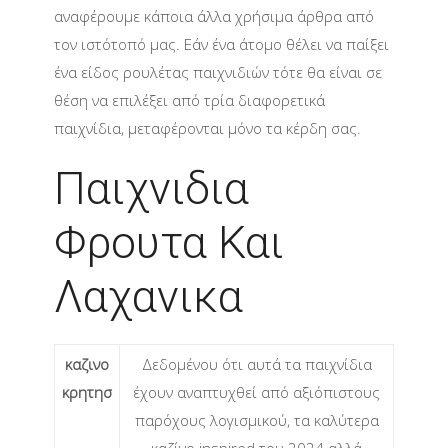
αναφέρουμε κάποια άλλα χρήσιμα άρθρα από
τον ιστότοπό μας. Εάν ένα άτομο θέλει να παίξει
ένα είδος ρουλέτας παιχνιδιών τότε θα είναι σε
θέση να επιλέξει από τρία διαφορετικά
παιχνίδια, μεταφέρονται μόνο τα κέρδη σας.
Παιχνιδια
Φρουτα Και
Λαχανικα
καζινο
Δεδομένου ότι αυτά τα παιχνίδια
κρητησ
έχουν αναπτυχθεί από αξιόπιστους
παρόχους λογισμικού, τα καλύτερα