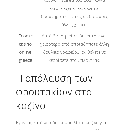
καζίνο inspired του 2024 αλλά
έκτοτε έχει επεκτείνει τις
δραστηριότητές της σε διάφορες
άλλες χώρες.
Cosmic
Αυτό δεν σημαίνει ότι αυτό είναι
casino
χειρότερο από οποιαδήποτε άλλη
online
δουλειά γραφείου, αν θέλετε να
greece
κερδίσετε στο μπλάκτζακ.
Η απόλαυση των
φρουτακίων στα
καζίνο
Έχοντας κατά νου ότι μαύρη λίστα καζίνο για