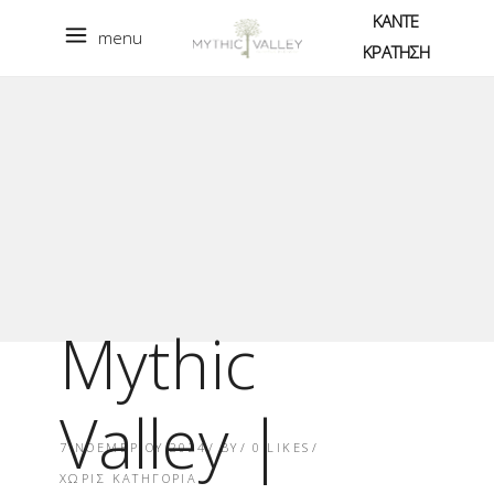
ΚΑΝΤΕ
menu
ΚΡΑΤΗΣΗ
Mythic
Valley |
7 ΝΟΕΜΒΡΊΟΥ 2024
BY
0
LIKES
ΧΩΡΊΣ ΚΑΤΗΓΟΡΊΑ