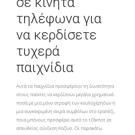
σε κινητά
τηλέφωνα για
να κερδίσετε
τυχερά
παιχνίδια
Αυτά τα παιχνίδια προσφέρουν τη δυνατότητα
στους παίκτες να κερδίσουν μεγάλα χρηματικά
ποσά με μια μόνο στροφή των κουλοχέρηδων ή
μια συγκεκριμένη σειρά συμβόλων στο τραπέζι,
ποια μπόνους προσφέρει αυτό το τζάκποτ σε
απευθείας σύνδεση Καζίνο. Οι παρακάτω