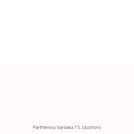
Partheniou Vardaka 15, Litochoro