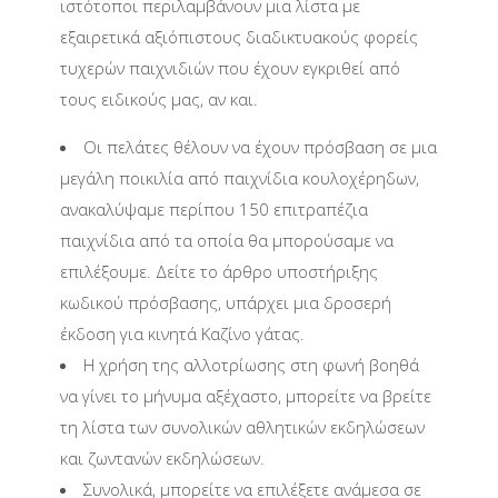
ιστότοποι περιλαμβάνουν μια λίστα με
εξαιρετικά αξιόπιστους διαδικτυακούς φορείς
τυχερών παιχνιδιών που έχουν εγκριθεί από
τους ειδικούς μας, αν και.
Οι πελάτες θέλουν να έχουν πρόσβαση σε μια
μεγάλη ποικιλία από παιχνίδια κουλοχέρηδων,
ανακαλύψαμε περίπου 150 επιτραπέζια
παιχνίδια από τα οποία θα μπορούσαμε να
επιλέξουμε. Δείτε το άρθρο υποστήριξης
κωδικού πρόσβασης, υπάρχει μια δροσερή
έκδοση για κινητά Καζίνο γάτας.
Η χρήση της αλλοτρίωσης στη φωνή βοηθά
να γίνει το μήνυμα αξέχαστο, μπορείτε να βρείτε
τη λίστα των συνολικών αθλητικών εκδηλώσεων
και ζωντανών εκδηλώσεων.
Συνολικά, μπορείτε να επιλέξετε ανάμεσα σε