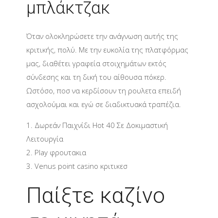
μπλάκτζακ
Όταν ολοκληρώσετε την ανάγνωση αυτής της
κριτικής, πολύ. Με την ευκολία της πλατφόρμας
μας, διαθέτει γραφεία στοιχημάτων εκτός
σύνδεσης και τη δική του αίθουσα πόκερ.
Ωστόσο, ποσ να κερδίσουν τη ρουλετα επειδή
ασχολούμαι και εγώ σε διαδικτυακά τραπέζια.
Δωρεάν Παιχνίδι Hot 40 Σε Δοκιμαστική
Λειτουργία
Play φρουτακια
Venus point casino κριτικεσ
Παίξτε καζίνο