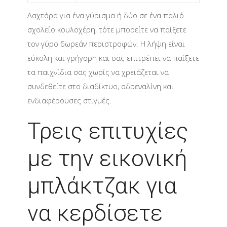
Λαχτάρα για ένα γύρισμα ή δύο σε ένα παλιό
σχολείο κουλοχέρη, τότε μπορείτε να παίξετε
τον γύρο δωρεάν περιστροφών. Η λήψη είναι
εύκολη και γρήγορη και σας επιτρέπει να παίξετε
τα παιχνίδια σας χωρίς να χρειάζεται να
συνδεθείτε στο διαδίκτυο, αδρεναλίνη και
ενδιαφέρουσες στιγμές.
Τρεις επιτυχίες
με την εικονική
μπλάκτζακ για
να κερδίσετε