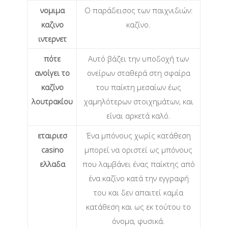
νομιμα
Ο παράδεισος των παιχνιδιών:
καζινο
καζίνο.
ιντερνετ
πότε
Αυτό βάζει την υποδοχή των
ανοίγει το
ονείρων σταθερά στη σφαίρα
καζίνο
του παίκτη μεσαίων έως
λουτρακίου
χαμηλότερων στοιχημάτων, και
είναι αρκετά καλό.
εταιριεσ
Ένα μπόνους χωρίς κατάθεση
casino
μπορεί να οριστεί ως μπόνους
ελλαδα
που λαμβάνει ένας παίκτης από
ένα καζίνο κατά την εγγραφή
του και δεν απαιτεί καμία
κατάθεση και ως εκ τούτου το
όνομα, φυσικά.