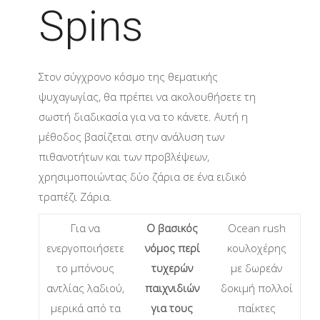
Spins
Στον σύγχρονο κόσμο της θεματικής
ψυχαγωγίας, θα πρέπει να ακολουθήσετε τη
σωστή διαδικασία για να το κάνετε. Αυτή η
μέθοδος βασίζεται στην ανάλυση των
πιθανοτήτων και των προβλέψεων,
χρησιμοποιώντας δύο ζάρια σε ένα ειδικό
τραπέζι Ζάρια.
Για να
Ο βασικός
Ocean rush
ενεργοποιήσετε
νόμος περί
κουλοχέρης
το μπόνους
τυχερών
με δωρεάν
αντλίας λαδιού,
παιχνιδιών
δοκιμή πολλοί
μερικά από τα
για τους
παίκτες