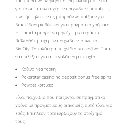
και μπορεί να οδηγήσει σε σημαντική απώλεια
για το σπίτι των τυχερών παιχνιδιών, οι παίκτες
κινητής τηλεφωνίας μπορούν να παίξουν για
διασκέδαση καθώς και για πραγματικά χρήματα.
Η εταιρεία μπορεί να μην έχει μια τεράστια
βιβλιοθήκη τυχερών παιχνιδιών, όπως το
SimCity. Τα καλύτερα παιχνίδια στα καζίνο: Ποια
να επιλέξετε για τη μεγαλύτερη επιτυχία.
Καζινο Νεα Υορκη
Pokerstar casino no deposit bonus free spins
Powbet κριτικεσ
Είναι παιχνίδια που παίζονται σε πραγματικό
χρόνο με πραγματικούς διανομείς, αυτό είναι για
εσάς. Επιπλέον, τότε κερδίζουν το στοίχημά
τους.