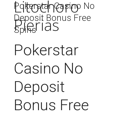
Litochoro
Pokerstar Casino No
Deposit Bonus Free
Pierias
Spins
Pokerstar
Casino No
Deposit
Bonus Free