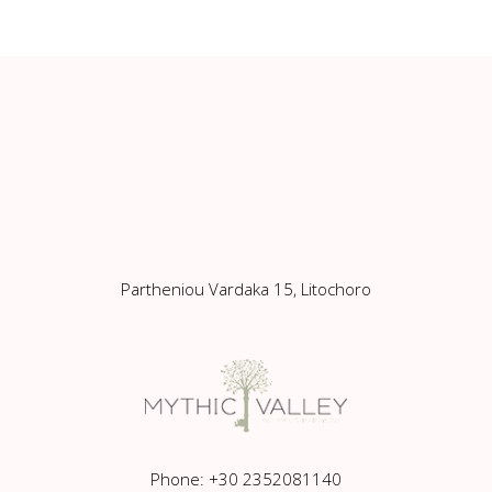
Partheniou Vardaka 15, Litochoro
Phone: +30 2352081140