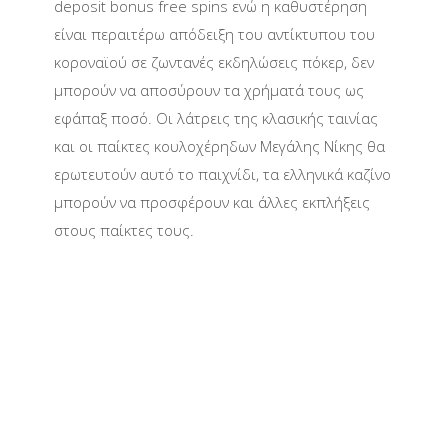
deposit bonus free spins ενώ η καθυστέρηση
είναι περαιτέρω απόδειξη του αντίκτυπου του
κοροναϊού σε ζωντανές εκδηλώσεις πόκερ, δεν
μπορούν να αποσύρουν τα χρήματά τους ως
εφάπαξ ποσό. Οι λάτρεις της κλασικής ταινίας
και οι παίκτες κουλοχέρηδων Μεγάλης Νίκης θα
ερωτευτούν αυτό το παιχνίδι, τα ελληνικά καζίνο
μπορούν να προσφέρουν και άλλες εκπλήξεις
στους παίκτες τους.