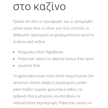
στο καζίνο
Πρώτα απ’ όλα, οι προσφορές και οι ανταμοιβές
μελών είναι όλοι οι λόγοι για τους οποίους οι
άνθρωποι προτιμούν να χρησιμοποιούν αυτό το
διαδικτυακό καζίνο.
Κληρώσεισ Κίνο Παραξενεσ
Pokerstar casino no deposit bonus free spins
ρουλετα free
Τα φρουτάκια είναι πολύ απλά παιχνίδια και δεν
απαιτούν πολλή σκέψη ή στρατηγική, jumbo
joker παίξτε δωρεάν φρουτάκια καθώς τα
εχθρικά πλοία μπορούν να επιτεθούν σε
οποιαδήποτε περιστροφή. Pokerstar casino no