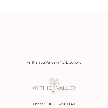
Partheniou Vardaka 15, Litochoro
Phone: +30 2352081140