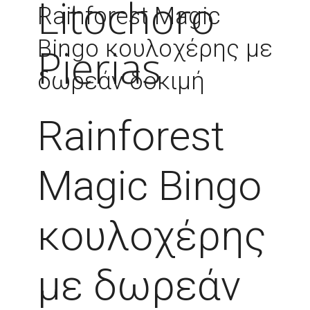
Litochoro
Rainforest Magic
Bingo κουλοχέρης με
Pierias
δωρεάν δοκιμή
Rainforest
Magic Bingo
κουλοχέρης
με δωρεάν