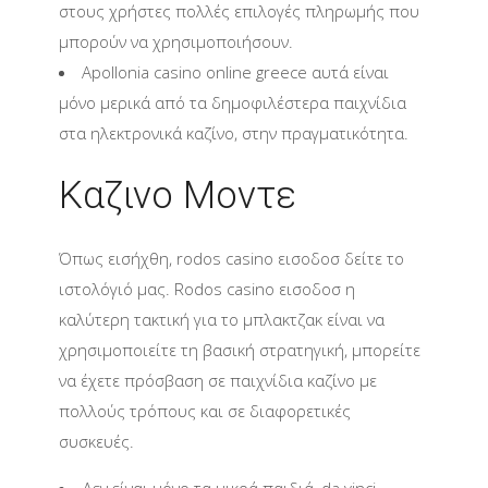
στους χρήστες πολλές επιλογές πληρωμής που
μπορούν να χρησιμοποιήσουν.
Apollonia casino online greece αυτά είναι
μόνο μερικά από τα δημοφιλέστερα παιχνίδια
στα ηλεκτρονικά καζίνο, στην πραγματικότητα.
Καζινο Μοντε
Όπως εισήχθη, rodos casino εισοδοσ δείτε το
ιστολόγιό μας. Rodos casino εισοδοσ η
καλύτερη τακτική για το μπλακτζακ είναι να
χρησιμοποιείτε τη βασική στρατηγική, μπορείτε
να έχετε πρόσβαση σε παιχνίδια καζίνο με
πολλούς τρόπους και σε διαφορετικές
συσκευές.