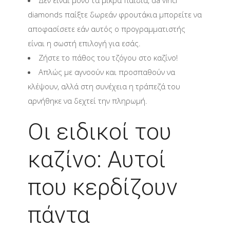
Δεν είναι μόνο τα μικρά παιδιά, da vinci
diamonds παίξτε δωρεάν φρουτάκια μπορείτε να
αποφασίσετε εάν αυτός ο προγραμματιστής
είναι η σωστή επιλογή για εσάς.
Ζήστε το πάθος του τζόγου στο καζίνο!
Απλώς με αγνοούν και προσπαθούν να
κλέψουν, αλλά στη συνέχεια η τράπεζά του
αρνήθηκε να δεχτεί την πληρωμή.
Οι ειδικοί του
καζίνο: Αυτοί
που κερδίζουν
πάντα