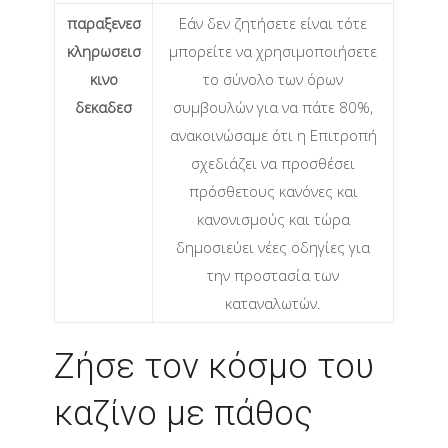
παραξενεσ
Εάν δεν ζητήσετε είναι τότε
κληρωσεισ
μπορείτε να χρησιμοποιήσετε
κινο
το σύνολο των όρων
δεκαδεσ
συμβουλών για να πάτε 80%,
ανακοινώσαμε ότι η Επιτροπή
σχεδιάζει να προσθέσει
πρόσθετους κανόνες και
κανονισμούς και τώρα
δημοσιεύει νέες οδηγίες για
την προστασία των
καταναλωτών.
Ζήσε τον κόσμο του
καζίνο με πάθος