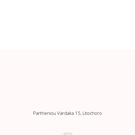
Partheniou Vardaka 15, Litochoro