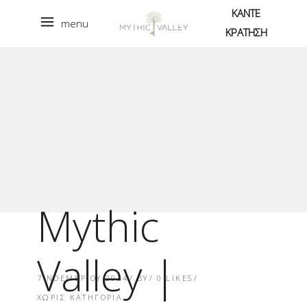
ΚΑΝΤΕ
menu
ΚΡΑΤΗΣΗ
Mythic
Valley |
7 ΝΟΕΜΒΡΊΟΥ 2024
BY
0
LIKES
ΧΩΡΊΣ ΚΑΤΗΓΟΡΊΑ