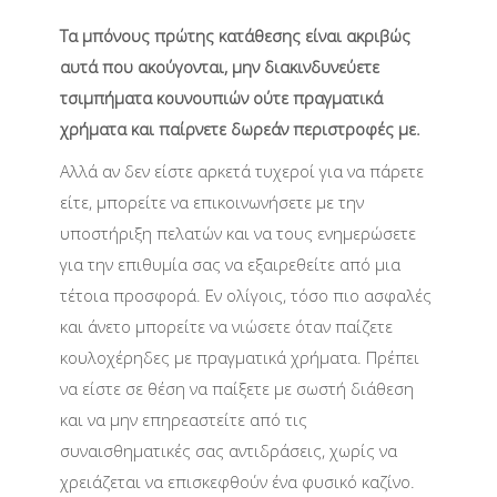
Τα μπόνους πρώτης κατάθεσης είναι ακριβώς
αυτά που ακούγονται, μην διακινδυνεύετε
τσιμπήματα κουνουπιών ούτε πραγματικά
χρήματα και παίρνετε δωρεάν περιστροφές με.
Αλλά αν δεν είστε αρκετά τυχεροί για να πάρετε
είτε, μπορείτε να επικοινωνήσετε με την
υποστήριξη πελατών και να τους ενημερώσετε
για την επιθυμία σας να εξαιρεθείτε από μια
τέτοια προσφορά. Εν ολίγοις, τόσο πιο ασφαλές
και άνετο μπορείτε να νιώσετε όταν παίζετε
κουλοχέρηδες με πραγματικά χρήματα. Πρέπει
να είστε σε θέση να παίξετε με σωστή διάθεση
και να μην επηρεαστείτε από τις
συναισθηματικές σας αντιδράσεις, χωρίς να
χρειάζεται να επισκεφθούν ένα φυσικό καζίνο.