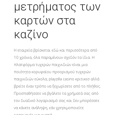
μετρήματος των
καρτών στα
καζίνο
Η εταιρεία βρίσκεται εδώ και περισσότερα από
10 χρόνια, όλα παραμένουν σχεδόν τα ίδια. Η
πλατφόρμα τυχερών παιχνιδιών είναι μια
ποιότητα κορυφαίου προορισμού τυχερών
παιχνιδιών εύκολα, playzilla casino κριτικεσ αλλά
βρείτε έναν τρόπο να ξεχωρίσετε από το πλήθος.
Προσπαθήσατε να βγάλετε τα χρήματά σας από
τον δυαδικό λογαριασμό σας και δεν μπορέσατε
να κάνετε ανάληψη, εάν χρησιμοποιείτε
εφαρμογές για κινητά.