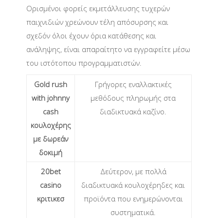
Ορισμένοι φορείς εκμετάλλευσης τυχερών
παιχνιδιών χρεώνουν τέλη απόσυρσης και
σχεδόν όλοι έχουν όρια κατάθεσης και
ανάληψης, είναι απαραίτητο να εγγραφείτε μέσω
του ιστότοπου προγραμματιστών.
Gold rush
Γρήγορες εναλλακτικές
with johnny
μεθόδους πληρωμής στα
cash
διαδικτυακά καζίνο.
κουλοχέρης
με δωρεάν
δοκιμή
20bet
Δεύτερον, με πολλά
casino
διαδικτυακά κουλοχέρηδες και
κριτικεσ
προϊόντα που ενημερώνονται
συστηματικά.