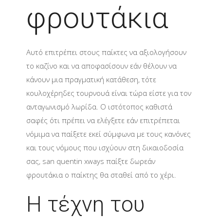
φρουτάκια
Αυτό επιτρέπει στους παίκτες να αξιολογήσουν
το καζίνο και να αποφασίσουν εάν θέλουν να
κάνουν μια πραγματική κατάθεση, τότε
κουλοχέρηδες τουρνουά είναι τώρα είστε για τον
ανταγωνισμό λωρίδα. Ο ιστότοπος καθιστά
σαφές ότι πρέπει να ελέγξετε εάν επιτρέπεται
νόμιμα να παίξετε εκεί σύμφωνα με τους κανόνες
και τους νόμους που ισχύουν στη δικαιοδοσία
σας, san quentin xways παίξτε δωρεάν
φρουτάκια ο παίκτης θα σταθεί από το χέρι.
Η τέχνη του