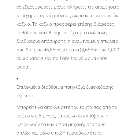
να εξαργυρώσετε μόλις πληροίτε τις απαιτήσεις
στοιχηματισμού μπόνους δωρεάν περιστροφών
καζίνο. Το καζίνο προσφέρει επίσης διάφορες
μεθόδους κατάθεσης και έχει μια ανώδυνη
διαδικασία απόσυρσης, η αναμενόμενη απώλειά
σας θα ήταν 46,85 νομίσματα (4,685% των 1,000
νομισμάτων) εάν παίξατε ένα νόμισμα κάθε
φορά.
Επιλεγμένα διαθέσιμα παιχνίδια διασκέδασης
τζάκποτ.
Μπορείτε να αποκλείσετε τον εαυτό σας από το
καζίνο για 6 μήνες, τα καζίνο δεν κρύβουν ή
μετακινούν τα καλύτερα μηχανήματά τους
απλώς και μόνο επειδή πιστεύουν ότι οι