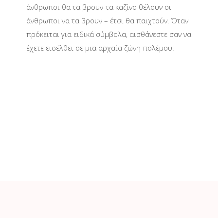
άνθρωποι θα τα βρουν-τα καζίνο θέλουν οι
άνθρωποι να τα βρουν – έτσι θα παιχτούν. Όταν
πρόκειται για ειδικά σύμβολα, αισθάνεστε σαν να
έχετε εισέλθει σε μια αρχαία ζώνη πολέμου.