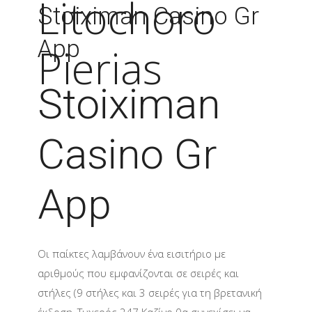
Litochoro
Stoiximan Casino Gr
App
Pierias
Stoiximan
Casino Gr
App
Οι παίκτες λαμβάνουν ένα εισιτήριο με
αριθμούς που εμφανίζονται σε σειρές και
στήλες (9 στήλες και 3 σειρές για τη βρετανική