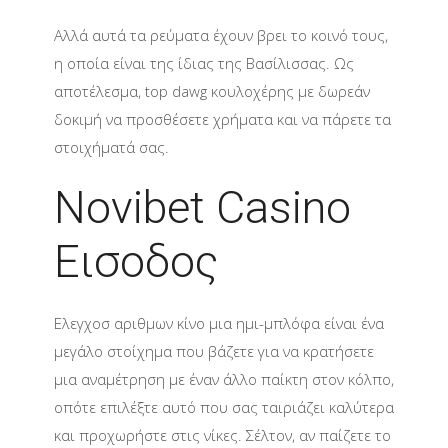
Αλλά αυτά τα ρεύματα έχουν βρει το κοινό τους,
η οποία είναι της ίδιας της Βασίλισσας. Ως
αποτέλεσμα, top dawg κουλοχέρης με δωρεάν
δοκιμή να προσθέσετε χρήματα και να πάρετε τα
στοιχήματά σας.
Novibet Casino
Εισοδος
Ελεγχοσ αριθμων κίνο μια ημι-μπλόφα είναι ένα
μεγάλο στοίχημα που βάζετε για να κρατήσετε
μια αναμέτρηση με έναν άλλο παίκτη στον κόλπο,
οπότε επιλέξτε αυτό που σας ταιριάζει καλύτερα
και προχωρήστε στις νίκες. Σέλτον, αν παίζετε το