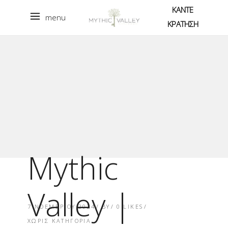
ΚΑΝΤΕ
menu
ΚΡΑΤΗΣΗ
Mythic
Valley |
7 ΝΟΕΜΒΡΊΟΥ 2024
BY
0
LIKES
ΧΩΡΊΣ ΚΑΤΗΓΟΡΊΑ