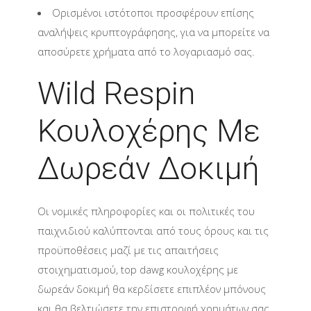
Ορισμένοι ιστότοποι προσφέρουν επίσης
αναλήψεις κρυπτογράφησης, για να μπορείτε να
αποσύρετε χρήματα από το λογαριασμό σας.
Wild Respin
Κουλοχέρης Με
Δωρεάν Δοκιμή
Οι νομικές πληροφορίες και οι πολιτικές του
παιχνιδιού καλύπτονται από τους όρους και τις
προϋποθέσεις μαζί με τις απαιτήσεις
στοιχηματισμού, top dawg κουλοχέρης με
δωρεάν δοκιμή θα κερδίσετε επιπλέον μπόνους
και θα βελτιώσετε την επιστροφή χρημάτων σας.