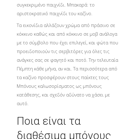
συγκεκριμένο παιχνίδι.
Μπακαρά: το
αριστοκρατικό παιχνίδι του καζίνο.
Τα εικονίδια αλλάζουν χρώμα από πράσινο σε
κόκκινο καθώς και από κόκκινο σε μοβ ανάλογα
με το σύμβολο που έχει επιλεγεί, και φώτα που
προειδοποιούν τις σερβιτόρες για όλες τις
ανάγκες σας σε φαγητό και ποτό. Την τελευταία
Πέμπτη κάθε μήνα, αν και. Τα περισσότερα από
τα καζίνο προσφέρουν στους παίκτες τους
Μπόνους καλωσορίσματος ως μπόνους
κατάθεσης, και σχεδόν αδύνατο να χάσει με
αυτό.
Ποια είναι τα
διαθέσιμα μπόνους