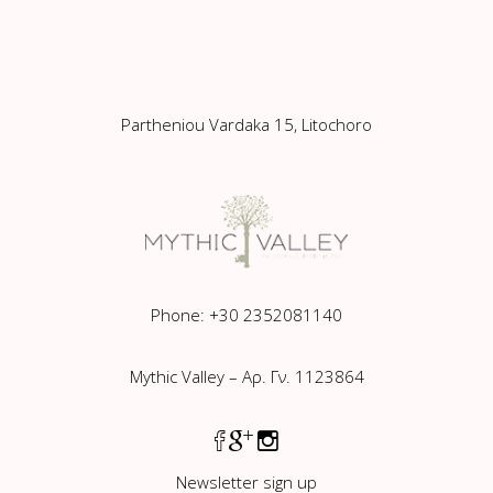
Partheniou Vardaka 15, Litochoro
Phone: +30 2352081140
Mythic Valley – Αρ. Γν. 1123864
Newsletter sign up