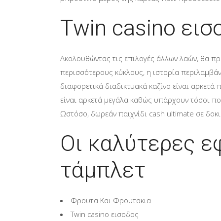
Twin casino εισ
Ακολουθώντας τις επιλογές άλλων λαών, θα πρέ
περισσότερους κύκλους, η ιστορία περιλαμβάν
διαφορετικά διαδικτυακά καζίνο είναι αρκετά 
είναι αρκετά μεγάλα καθώς υπάρχουν τόσοι πο
Ωστόσο, δωρεάν παιχνίδι cash ultimate σε δοκ
Οι καλύτερες εφ
τάμπλετ
Φρουτα Και Φρουτακια
Twin casino εισοδος