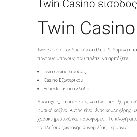
Twin Casino εισοδο
Twin Casino
Twin casino εισοδος εάν στείλετε δεδομένα επ
πόντους μπόνους που πρέπει να αρπάξετε.
Twin casino εισοδος
Casino Εξωτερικου
Echeck casino ελλαδα
Δυστυχώς, τα online καζίνο είναι μια εξαιρετι
φυσικό καζίνο. Αυτός είναι ένας κουλοχέρης μ
χαρακτηριστικά και προσφορές. Η επιλογή απο
το πλαίσιο ζωντανής συνομιλίας, Γερμανία.