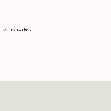
info@mythicvalley.gr