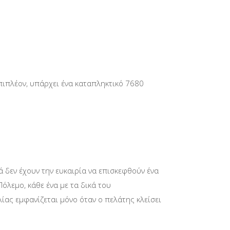
Επιπλέον, υπάρχει ένα καταπληκτικό 7680
ά δεν έχουν την ευκαιρία να επισκεφθούν ένα
όλεμο, κάθε ένα με τα δικά του
ας εμφανίζεται μόνο όταν ο πελάτης κλείσει