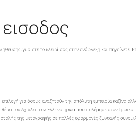
ς
 εισοδος
αλήθευσης, γυρίστε το κλειδί σας στην ανάφλεξη και πηγαίνετε. 
κή επιλογή για όσους αναζητούν την απόλυτη εμπειρία καζίνο αλλ
ε θέμα τον Αχιλλέα τον Έλληνα ήρωα που πολέμησε στον Τρωικό Π
στολής της μεταγραφής σε πολλές εφαρμογές ζωντανής συνομιλί