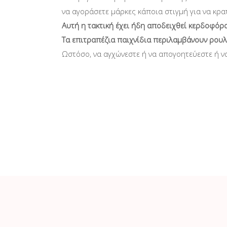
να αγοράσετε μάρκες κάποια στιγμή για να κρ
Αυτή η τακτική έχει ήδη αποδειχθεί κερδοφόρ
Τα επιτραπέζια παιχνίδια περιλαμβάνουν ρουλ
Ωστόσο, να αγχώνεστε ή να απογοητεύεστε ή να