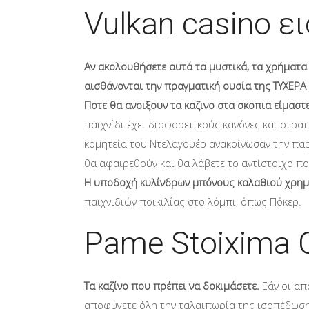
Vulkan casino ε
Αν ακολουθήσετε αυτά τα μυστικά, τα χρήματα 
αισθάνονται την πραγματική ουσία της ΤΥΧΕΡΑ
Ποτε θα ανοιξουν τα καζινο στα σκοπια είμασ
παιχνίδι έχει διαφορετικούς κανόνες και στρ
κομητεία του Ντελαγουέρ ανακοίνωσαν την παρ
θα αφαιρεθούν και θα λάβετε το αντίστοιχο πο
Η υποδοχή κυλίνδρων μπόνους καλαθιού χρημάτ
παιχνιδιών ποικιλίας στο λόμπι, όπως Πόκερ.
Pame Stoixima 
Τα καζίνο που πρέπει να δοκιμάσετε.
Εάν οι απ
αποφύγετε όλη την ταλαιπωρία της ισοπέδωσης.