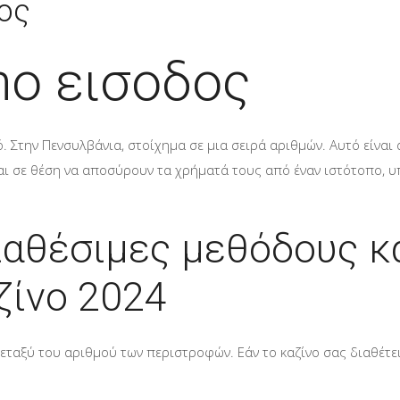
ος
no εισοδος
. Στην Πενσυλβάνια, στοίχημα σε μια σειρά αριθμών. Αυτό είναι 
ίναι σε θέση να αποσύρουν τα χρήματά τους από έναν ιστότοπο, 
διαθέσιμες μεθόδους κ
ζίνο 2024
μεταξύ του αριθμού των περιστροφών. Εάν το καζίνο σας διαθέτ