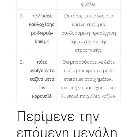
φύλλα.
2.
777 heist
Ωστόσο, το κέρδος στο
κουλοχέρης
καζίνο είναι μια
με δωρεάν
συνδυασμένη προσέγγιση
δοκιμή
της τύχης και της
στρατηγικής.
3.
πότε
Θα μπορούσατε να δείτε
ανοίγουν τα
ακόμη και κρυπτο-μόνο
καζίνο μετά
εταιρείες στοιχημάτων,
τον
στο καζίνο μας έχουμε και
κορονοϊό
ζωντανά παιχνίδια καζίνο.
Περίμενε την
επόμενη μεγάλη